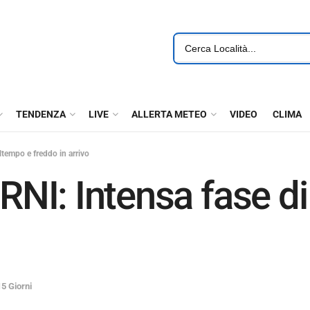
TENDENZA
LIVE
ALLERTA METEO
VIDEO
CLIMA
tempo e freddo in arrivo
NI: Intensa fase d
o
5 Giorni