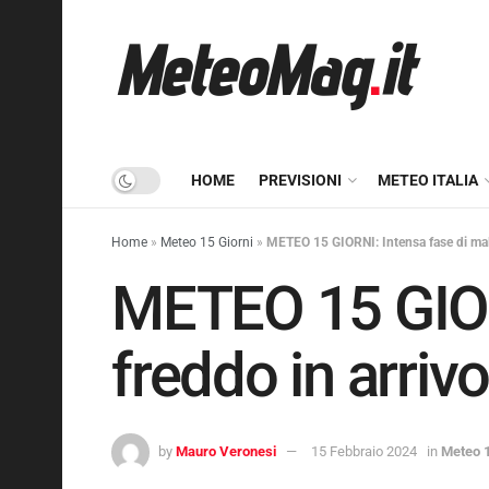
HOME
PREVISIONI
METEO ITALIA
Home
»
Meteo 15 Giorni
»
METEO 15 GIORNI: Intensa fase di mal
METEO 15 GIOR
freddo in arriv
by
Mauro Veronesi
15 Febbraio 2024
in
Meteo 1