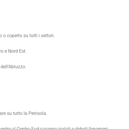
o coperto su tutti i settori.
o e Nord Est.
 dell’Abruzzo.
re su tutto la Penisola.
entre al Centro Sud saranno isolati e deboli fenomeni.