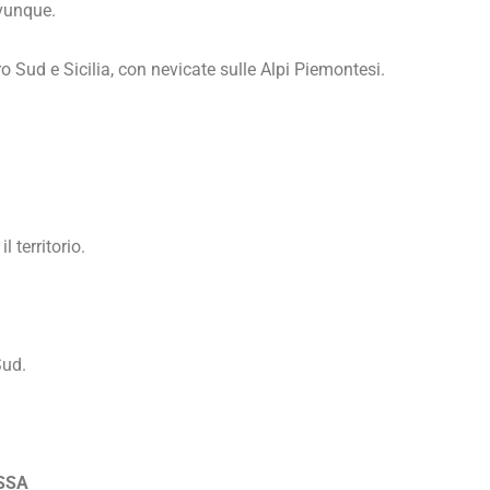
vunque.
 Sud e Sicilia, con nevicate sulle Alpi Piemontesi.
l territorio.
Sud.
ASSA