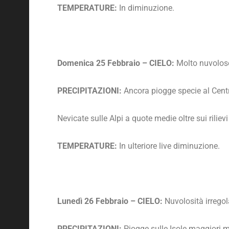
TEMPERATURE:
In diminuzione.
Domenica 25 Febbraio – CIELO:
Molto nuvoloso 
PRECIPITAZIONI:
Ancora piogge specie al Centr
Nevicate sulle Alpi a quote medie oltre sui rilievi
TEMPERATURE:
In ulteriore live diminuzione.
Lunedì 26 Febbraio – CIELO:
Nuvolosità irregola
PRECIPITAZIONI:
Piogge sulle Isole maggiori m