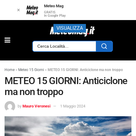
Meteo Mag
✕
GRATIS
In Google Play
VISUALIZZA
Home
»
Meteo 15 Giorni
»
METEO 15 GIORNI: Anticiclone ma non troppo
METEO 15 GIORNI: Anticiclone
ma non troppo
by
Mauro Veronesi
1 Maggio 2024