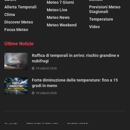
Meteo 7 Giorni
Allerta Temporali
Previsioni Meteo
Meteo Live
Stagionali
Clima
Meteo News
Temperature
Discover Meteo
Meteo Weekend
Video
Focus Meteo
Ultime Notizie
Raffica di temporali in arrivo: rischio grandine e
nubifragi
19 LUGLIO 2026
Forte diminuzione delle temperature: fino a 15
gradi in meno
19 LUGLIO 2026
Contatti
PRIVACY E POLICY
PUBBLICITA’