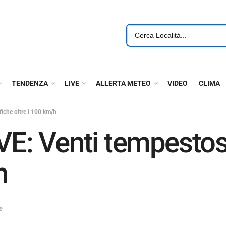
TENDENZA
LIVE
ALLERTA METEO
VIDEO
CLIMA
che oltre i 100 km/h
: Venti tempestosi
h
e