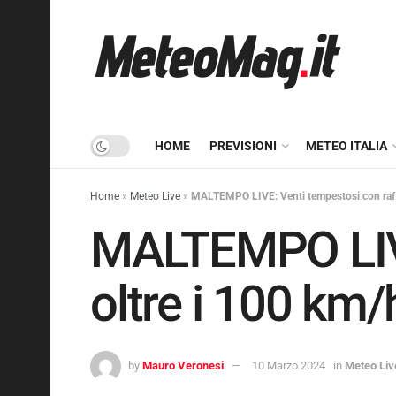
HOME
PREVISIONI
METEO ITALIA
Home
»
Meteo Live
»
MALTEMPO LIVE: Venti tempestosi con raffi
MALTEMPO LIVE
oltre i 100 km/
by
Mauro Veronesi
10 Marzo 2024
in
Meteo Liv