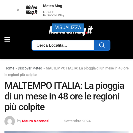
Meteo Mag
✕
GRATIS
In Google Play
VISUALIZZA
Home
»
Discover Meteo
»
MALTEMPO ITALIA: La pioggia di un mese in 48 ore
le regioni più colpite
MALTEMPO ITALIA: La pioggia
di un mese in 48 ore le regioni
più colpite
by
Mauro Veronesi
11 Settembre 2024