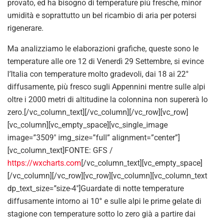
provato, ed ha bisogno di temperature più fresche, minor
umidità e soprattutto un bel ricambio di aria per potersi
rigenerare.
Ma analizziamo le elaborazioni grafiche, queste sono le
temperature alle ore 12 di Venerdì 29 Settembre, si evince
l’Italia con temperature molto gradevoli, dai 18 ai 22°
diffusamente, più fresco sugli Appennini mentre sulle alpi
oltre i 2000 metri di altitudine la colonnina non supererà lo
zero.[/vc_column_text][/vc_column][/vc_row][vc_row]
[vc_column][vc_empty_space][vc_single_image
image=”3509″ img_size=”full” alignment=”center”]
[vc_column_text]FONTE: GFS /
https://wxcharts.com
[/vc_column_text][vc_empty_space]
[/vc_column][/vc_row][vc_row][vc_column][vc_column_text
dp_text_size=”size-4″]Guardate di notte temperature
diffusamente intorno ai 10° e sulle alpi le prime gelate di
stagione con temperature sotto lo zero già a partire dai