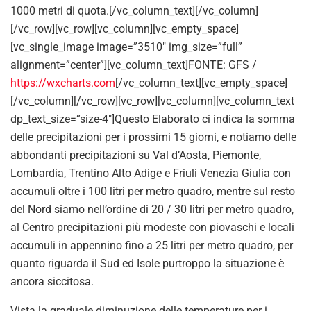
1000 metri di quota.[/vc_column_text][/vc_column]
[/vc_row][vc_row][vc_column][vc_empty_space]
[vc_single_image image=”3510″ img_size=”full”
alignment=”center”][vc_column_text]FONTE: GFS /
https://wxcharts.com
[/vc_column_text][vc_empty_space]
[/vc_column][/vc_row][vc_row][vc_column][vc_column_text
dp_text_size=”size-4″]Questo Elaborato ci indica la somma
delle precipitazioni per i prossimi 15 giorni, e notiamo delle
abbondanti precipitazioni su Val d’Aosta, Piemonte,
Lombardia, Trentino Alto Adige e Friuli Venezia Giulia con
accumuli oltre i 100 litri per metro quadro, mentre sul resto
del Nord siamo nell’ordine di 20 / 30 litri per metro quadro,
al Centro precipitazioni più modeste con piovaschi e locali
accumuli in appennino fino a 25 litri per metro quadro, per
quanto riguarda il Sud ed Isole purtroppo la situazione è
ancora siccitosa.
Vista la graduale diminuzione delle temperature per i