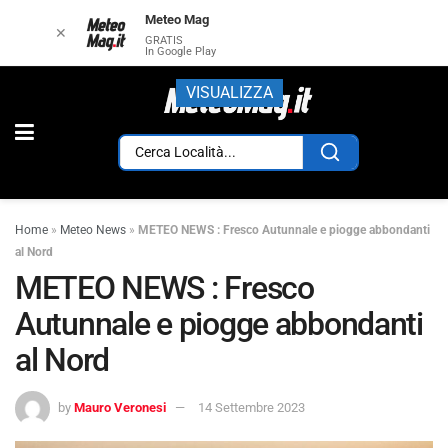
Meteo Mag
✕
GRATIS
In Google Play
VISUALIZZA
Home
»
Meteo News
»
METEO NEWS : Fresco Autunnale e piogge abbondanti
al Nord
METEO NEWS : Fresco
Autunnale e piogge abbondanti
al Nord
by
Mauro Veronesi
14 Settembre 2023