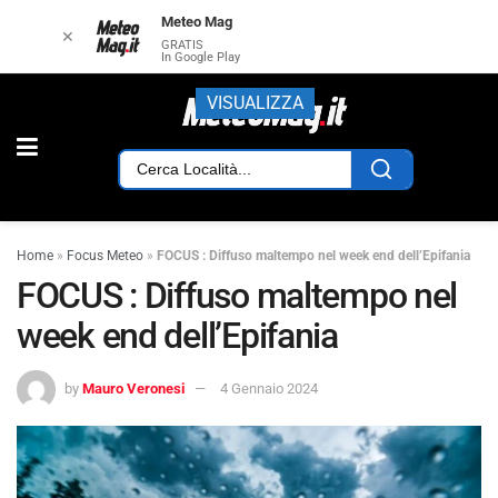
Meteo Mag
✕
GRATIS
In Google Play
VISUALIZZA
Home
»
Focus Meteo
»
FOCUS : Diffuso maltempo nel week end dell’Epifania
FOCUS : Diffuso maltempo nel
week end dell’Epifania
by
Mauro Veronesi
4 Gennaio 2024