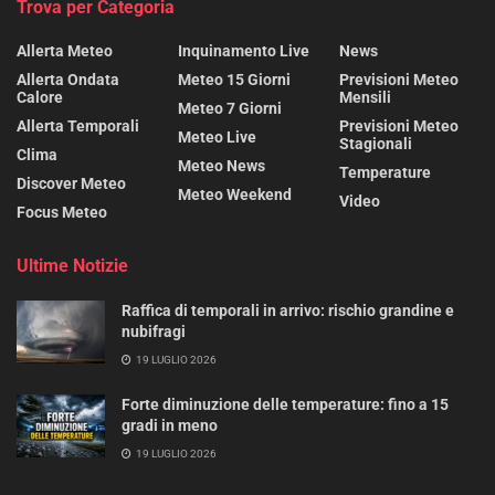
Trova per Categoria
Allerta Meteo
Inquinamento Live
News
Allerta Ondata
Meteo 15 Giorni
Previsioni Meteo
Calore
Mensili
Meteo 7 Giorni
Allerta Temporali
Previsioni Meteo
Meteo Live
Stagionali
Clima
Meteo News
Temperature
Discover Meteo
Meteo Weekend
Video
Focus Meteo
Ultime Notizie
Raffica di temporali in arrivo: rischio grandine e
nubifragi
19 LUGLIO 2026
Forte diminuzione delle temperature: fino a 15
gradi in meno
19 LUGLIO 2026