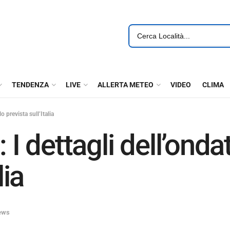
TENDENZA
LIVE
ALLERTA METEO
VIDEO
CLIMA
 prevista sull’Italia
dettagli dell’ondat
lia
ews