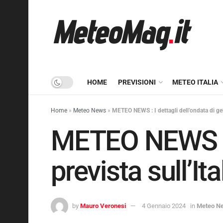
HOME
PREVISIONI
METEO ITALIA
Home
»
Meteo News
»
METEO NEWS : I dettagli dell’ondata di gelo
METEO NEWS : I 
prevista sull’Ita
by
Mauro Veronesi
4 Gennaio 2024
in
Meteo N