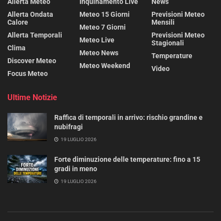
Allerta Meteo
Inquinamento Live
News
Allerta Ondata
Meteo 15 Giorni
Previsioni Meteo
Calore
Mensili
Meteo 7 Giorni
Allerta Temporali
Previsioni Meteo
Meteo Live
Stagionali
Clima
Meteo News
Temperature
Discover Meteo
Meteo Weekend
Video
Focus Meteo
Ultime Notizie
Raffica di temporali in arrivo: rischio grandine e
nubifragi
19 LUGLIO 2026
Forte diminuzione delle temperature: fino a 15
gradi in meno
19 LUGLIO 2026