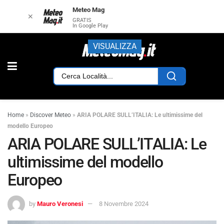
Meteo Mag
✕
GRATIS
In Google Play
VISUALIZZA
Home
»
Discover Meteo
»
ARIA POLARE SULL’ITALIA: Le ultimissime del
modello Europeo
ARIA POLARE SULL’ITALIA: Le
ultimissime del modello
Europeo
by
Mauro Veronesi
8 Novembre 2024