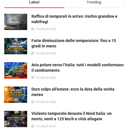
Latest
Trending
Raffica di temporali in arrivo: rischio grandine e
nubifragi
19 LUGLIO 2026
Forte diminuzione delle temperature: fino a 15
gradi in meno
19 LUGLIO 2026
Aria polare verso l’Italia: tutti i modelli confermano
il cambiamento
19 LUGLIO 2026
Duro colpo all’estate: ecco la data della svolta
meteo
19 LUGLIO 2026
Violento temporale devasta il Nord Italia: un
morto, venti a 125 km/h e città allagate
15 LUGLIO 2026