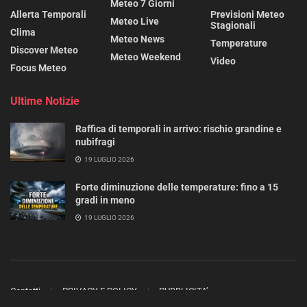
Meteo 7 Giorni
Allerta Temporali
Previsioni Meteo
Meteo Live
Stagionali
Clima
Meteo News
Temperature
Discover Meteo
Meteo Weekend
Video
Focus Meteo
Ultime Notizie
Raffica di temporali in arrivo: rischio grandine e
nubifragi
19 LUGLIO 2026
Forte diminuzione delle temperature: fino a 15
gradi in meno
19 LUGLIO 2026
Contatti
PRIVACY E POLICY
PUBBLICITA’