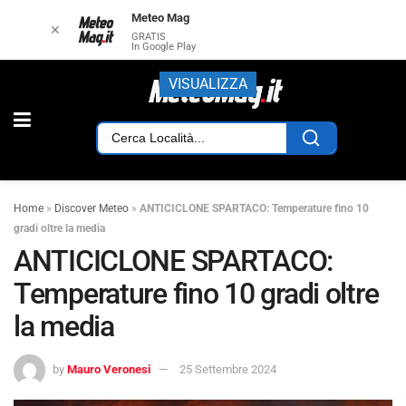
Meteo Mag
✕
GRATIS
In Google Play
VISUALIZZA
Home
»
Discover Meteo
»
ANTICICLONE SPARTACO: Temperature fino 10
gradi oltre la media
ANTICICLONE SPARTACO:
Temperature fino 10 gradi oltre
la media
by
Mauro Veronesi
25 Settembre 2024