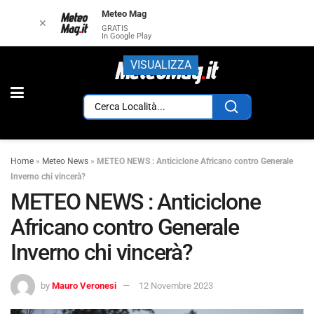
Meteo Mag
✕
GRATIS
In Google Play
VISUALIZZA
Home
»
Meteo News
»
METEO NEWS : Anticiclone Africano contro Generale
Inverno chi vincerà?
METEO NEWS : Anticiclone
Africano contro Generale
Inverno chi vincerà?
by
Mauro Veronesi
12 Novembre 2023