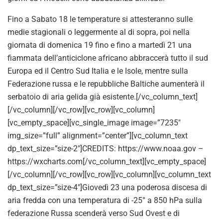
Fino a Sabato 18 le temperature si attesteranno sulle
medie stagionali o leggermente al di sopra, poi nella
giornata di domenica 19 fino e fino a martedì 21 una
fiammata dell’anticiclone africano abbraccerà tutto il sud
Europa ed il Centro Sud Italia e le Isole, mentre sulla
Federazione russa e le repubbliche Baltiche aumenterà il
serbatoio di aria gelida già esistente.[/vc_column_text]
[/vc_column][/vc_row][vc_row][vc_column]
[vc_empty_space][vc_single_image image=”7235″
img_size=”full” alignment=”center”][vc_column_text
dp_text_size=”size-2″]CREDITS: https://www.noaa.gov –
https://wxcharts.com[/vc_column_text][vc_empty_space]
[/vc_column][/vc_row][vc_row][vc_column][vc_column_text
dp_text_size=”size-4″]Giovedì 23 una poderosa discesa di
aria fredda con una temperatura di -25° a 850 hPa sulla
federazione Russa scenderà verso Sud Ovest e di