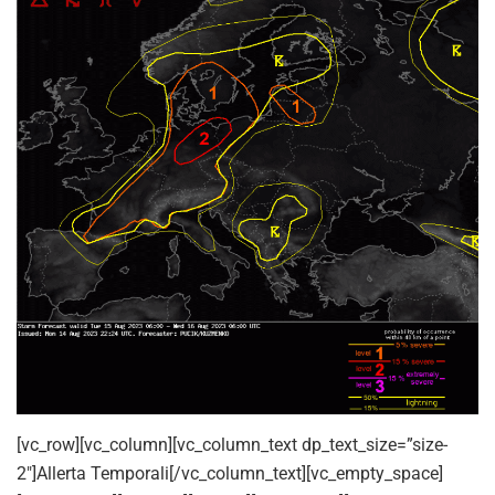
[vc_row][vc_column][vc_column_text dp_text_size=”size-
2″]Allerta Temporali[/vc_column_text][vc_empty_space]