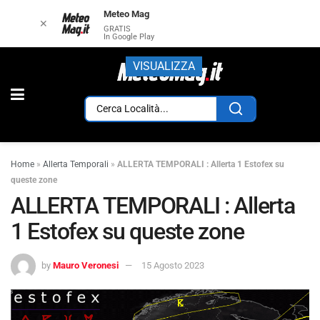
Meteo Mag
✕
GRATIS
In Google Play
VISUALIZZA
Home
»
Allerta Temporali
»
ALLERTA TEMPORALI : Allerta 1 Estofex su
queste zone
ALLERTA TEMPORALI : Allerta
1 Estofex su queste zone
by
Mauro Veronesi
15 Agosto 2023