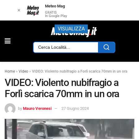
Meteo Mag
✕
GRATIS
In Google Play
VISUALIZZA
Home
»
Video
»
VIDEO: Violento nubifragio a Forlì scarica 70mm in un ora
VIDEO: Violento nubifragio a
Forlì scarica 70mm in un ora
by
Mauro Veronesi
27 Giugno 2024