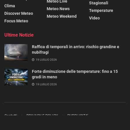
Meteo Live
Stagionali
Clima
Meteo News
Temperature
Discover Meteo
Meteo Weekend
Video
Focus Meteo
Ultime Notizie
Raffica di temporali in arrivo: rischio grandine e
nubifragi
19 LUGLIO 2026
Forte diminuzione delle temperature: fino a 15
gradi in meno
19 LUGLIO 2026
Contatti
PRIVACY E POLICY
PUBBLICITA’
Copyright 2023 - 2025 ©
METEO MAG
- Tutti i diritti sono riservati.