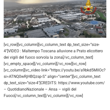
[vc_row][vc_column][vc_column_text dp_text_size=”size-
4″]VIDEO : Maltempo Toscana alluvione a Prato elicottero
dei vigili del fuoco sorvola la zona[/vc_column_text]
[vc_empty_space][/vc_column][/vc_row][vc_row]
[vc_column][vc_video link=”https://youtu.be/a9bkd5MllOc?
si=ATNQ0wRjHBQzsp-S” align=”center”][vc_column_text
dp_text_size=”size-4″]CREDITS: https://www.youtube.com/
– QuotidianoNazionale – Ansa – vigili del
Fuoco[/vc_column_text][/vc_column][/vc_row]