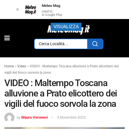
Meteo Mag
✕
GRATIS
In Google Play
VISUALIZZA
Home
»
Video
»
VIDEO : Maltempo Toscana alluvione a Prato elicottero dei
vigili del fuoco sorvola la zona
VIDEO : Maltempo Toscana
alluvione a Prato elicottero dei
vigili del fuoco sorvola la zona
by
Mauro Veronesi
3 Novembre 2023