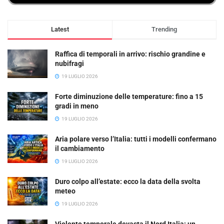
Latest
Trending
Raffica di temporali in arrivo: rischio grandine e
nubifragi
19 LUGLIO 2026
Forte diminuzione delle temperature: fino a 15
gradi in meno
19 LUGLIO 2026
Aria polare verso l’Italia: tutti i modelli confermano
il cambiamento
19 LUGLIO 2026
Duro colpo all’estate: ecco la data della svolta
meteo
19 LUGLIO 2026
Violento temporale devasta il Nord Italia: un