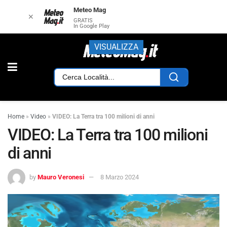
Meteo Mag
✕
GRATIS
In Google Play
VISUALIZZA
Home
»
Video
»
VIDEO: La Terra tra 100 milioni di anni
VIDEO: La Terra tra 100 milioni
di anni
by
Mauro Veronesi
8 Marzo 2024