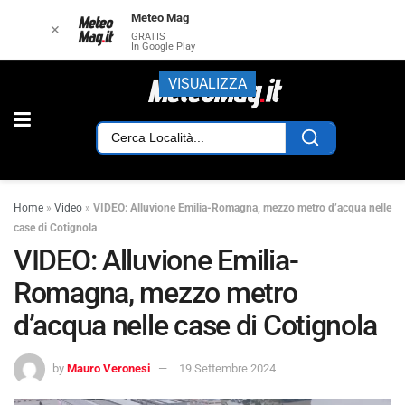
Meteo Mag
✕
GRATIS
In Google Play
VISUALIZZA
Home
»
Video
»
VIDEO: Alluvione Emilia-Romagna, mezzo metro d’acqua nelle
case di Cotignola
VIDEO: Alluvione Emilia-
Romagna, mezzo metro
d’acqua nelle case di Cotignola
by
Mauro Veronesi
19 Settembre 2024