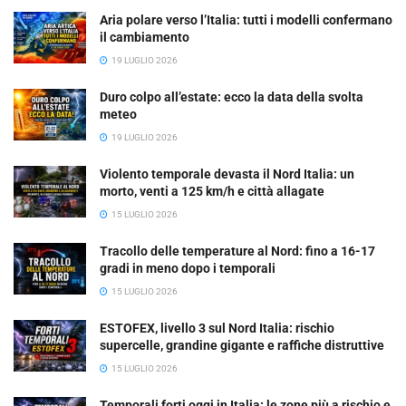
Aria polare verso l’Italia: tutti i modelli confermano
il cambiamento
19 LUGLIO 2026
Duro colpo all’estate: ecco la data della svolta
meteo
19 LUGLIO 2026
Violento temporale devasta il Nord Italia: un
morto, venti a 125 km/h e città allagate
15 LUGLIO 2026
Tracollo delle temperature al Nord: fino a 16-17
gradi in meno dopo i temporali
15 LUGLIO 2026
ESTOFEX, livello 3 sul Nord Italia: rischio
supercelle, grandine gigante e raffiche distruttive
15 LUGLIO 2026
Temporali forti oggi in Italia: le zone più a rischio e