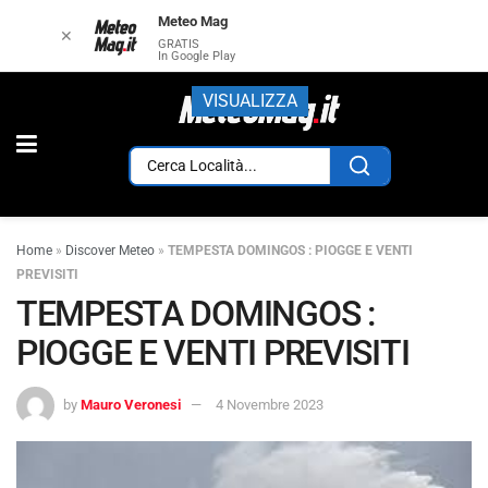
Meteo Mag
✕
GRATIS
In Google Play
VISUALIZZA
Home
»
Discover Meteo
»
TEMPESTA DOMINGOS : PIOGGE E VENTI
PREVISITI
TEMPESTA DOMINGOS :
PIOGGE E VENTI PREVISITI
by
Mauro Veronesi
4 Novembre 2023