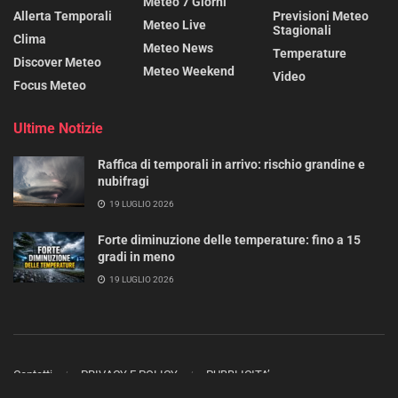
Meteo 7 Giorni
Allerta Temporali
Previsioni Meteo
Meteo Live
Stagionali
Clima
Meteo News
Temperature
Discover Meteo
Meteo Weekend
Video
Focus Meteo
Ultime Notizie
Raffica di temporali in arrivo: rischio grandine e
nubifragi
19 LUGLIO 2026
Forte diminuzione delle temperature: fino a 15
gradi in meno
19 LUGLIO 2026
Contatti
PRIVACY E POLICY
PUBBLICITA’