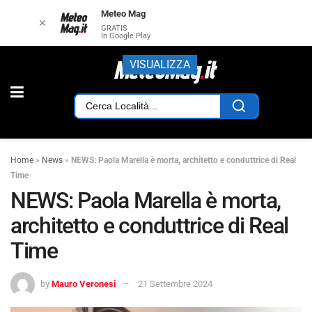
Meteo Mag
✕
GRATIS
In Google Play
VISUALIZZA
Home
»
News
»
NEWS: Paola Marella è morta, architetto e conduttrice di Real
Time
NEWS: Paola Marella è morta,
architetto e conduttrice di Real
Time
by
Mauro Veronesi
21 Settembre 2024