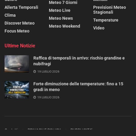
Meteo 7 Giorni
Allerta Temporali
Previsioni Meteo
Meteo Live
Stagionali
Clima
Meteo News
Temperature
Discover Meteo
Meteo Weekend
Video
Focus Meteo
Ultime Notizie
Raffica di temporali in arrivo: rischio grandine e
nubifragi
19 LUGLIO 2026
Forte diminuzione delle temperature: fino a 15
gradi in meno
19 LUGLIO 2026
Contatti
PRIVACY E POLICY
PUBBLICITA’