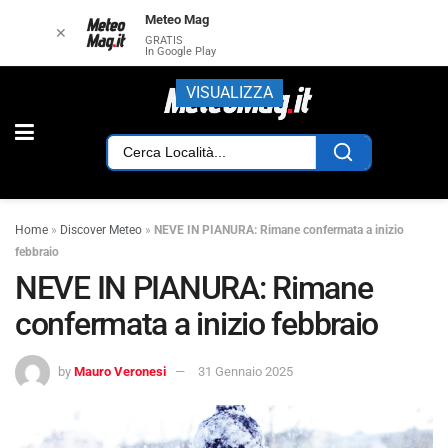
Meteo Mag
✕
GRATIS
In Google Play
VISUALIZZA
Home
»
Discover Meteo
»
NEVE IN PIANURA: Rimane confermata a inizio
febbraio
NEVE IN PIANURA: Rimane
confermata a inizio febbraio
by
Mauro Veronesi
31 Gennaio 2025