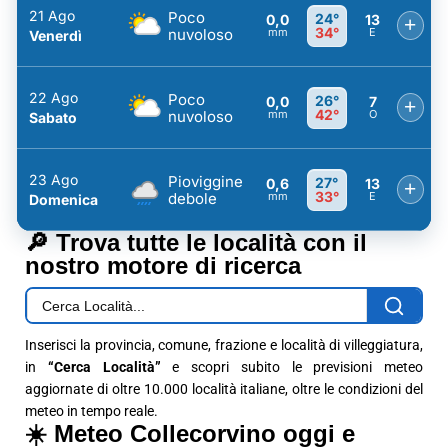
21 Ago
Poco
24°
0,0
13
+
34°
nuvoloso
mm
E
Venerdì
22 Ago
Poco
26°
0,0
7
+
42°
nuvoloso
mm
O
Sabato
23 Ago
Pioviggine
27°
0,6
13
+
33°
debole
mm
E
Domenica
🔎 Trova tutte le località con il
nostro motore di ricerca
Inserisci la provincia, comune, frazione e località di villeggiatura,
in
“Cerca Località”
e scopri subito le previsioni meteo
aggiornate di oltre 10.000 località italiane, oltre le condizioni del
meteo in tempo reale.
☀️ Meteo Collecorvino oggi e