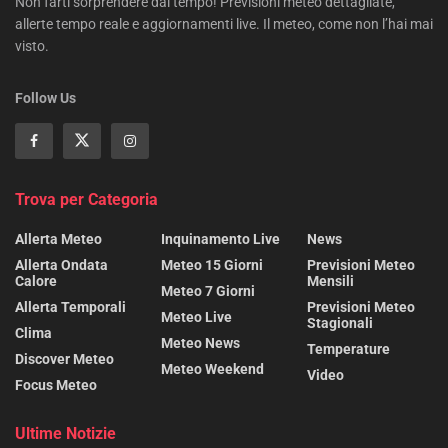
Non farti sorprendere dal tempo! Previsioni meteo dettagliate,
allerte tempo reale e aggiornamenti live. Il meteo, come non l’hai mai
visto.
Follow Us
Trova per Categoria
Allerta Meteo
Inquinamento Live
News
Allerta Ondata
Meteo 15 Giorni
Previsioni Meteo
Calore
Mensili
Meteo 7 Giorni
Allerta Temporali
Previsioni Meteo
Meteo Live
Stagionali
Clima
Meteo News
Temperature
Discover Meteo
Meteo Weekend
Video
Focus Meteo
Ultime Notizie