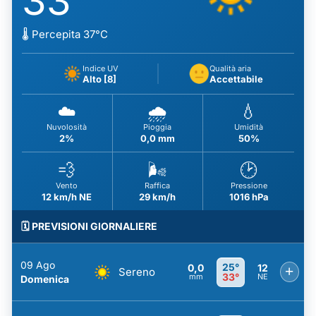
33
🌡️ Percepita 37°C
Indice UV
Qualità aria
Alto [8]
Accettabile
☁️
🌧️
💧
Nuvolosità
Pioggia
Umidità
2%
0,0 mm
50%
💨
🌬️
🕑
Vento
Raffica
Pressione
12 km/h NE
29 km/h
1016 hPa
🗓️ PREVISIONI GIORNALIERE
09 Ago
25°
0,0
12
+
Sereno
33°
mm
NE
Domenica