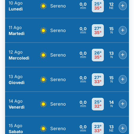
10 Ago
25°
0,0
12
+
Sereno
35°
mm
NE
Lunedì
11 Ago
27°
0,0
15
+
Sereno
35°
mm
N
Martedì
12 Ago
26°
0,0
13
+
Sereno
35°
mm
N
Mercoledì
13 Ago
27°
0,0
15
+
Sereno
33°
mm
N
Giovedì
14 Ago
25°
0,0
14
+
Sereno
32°
mm
N
Venerdì
15 Ago
23°
0,0
13
+
Sereno
33°
mm
NE
Sabato