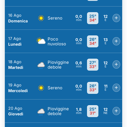
16 Ago
25°
0,0
12
+
Sereno
34°
mm
E
Domenica
17 Ago
Poco
26°
0,0
13
+
34°
nuvoloso
mm
E
Lunedì
18 Ago
Pioviggine
27°
0,6
12
+
33°
debole
mm
E
Martedì
19 Ago
26°
0,0
11
+
Sereno
33°
mm
E
Mercoledì
20 Ago
Pioviggine
25°
1,8
12
+
31°
debole
mm
NE
Giovedì