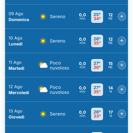
09 Ago
25°
0,0
12
+
Sereno
34°
mm
NE
Domenica
10 Ago
26°
0,0
12
+
Sereno
35°
mm
NE
Lunedì
11 Ago
Poco
27°
0,0
15
+
36°
nuvoloso
mm
NE
Martedì
12 Ago
Poco
27°
0,0
14
+
35°
nuvoloso
mm
N
Mercoledì
13 Ago
26°
0,0
17
+
Sereno
33°
mm
N
Giovedì