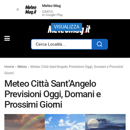
Meteo Mag
✕
GRATIS
In Google Play
VISUALIZZA
Home
»
Meteo
»
Meteo Città Sant’Angelo Previsioni Oggi, Domani e Prossimi
Giorni
Meteo Città Sant’Angelo
Previsioni Oggi, Domani e
Prossimi Giorni