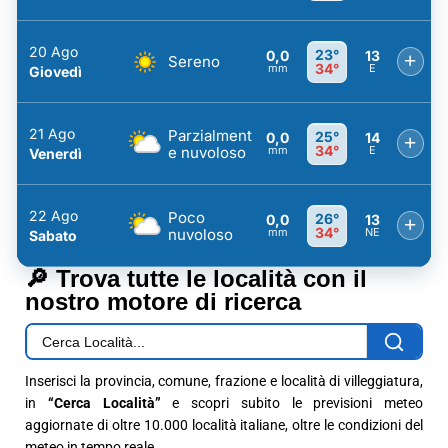
20 Ago
23°
0,0
13
+
Sereno
34°
mm
E
Giovedì
21 Ago
Parzialment
25°
0,0
14
+
34°
e nuvoloso
mm
E
Venerdì
22 Ago
Poco
26°
0,0
13
+
34°
nuvoloso
mm
NE
Sabato
🔎 Trova tutte le località con il
nostro motore di ricerca
Inserisci la provincia, comune, frazione e località di villeggiatura,
in
“Cerca Località”
e scopri subito le previsioni meteo
aggiornate di oltre 10.000 località italiane, oltre le condizioni del
meteo in tempo reale.