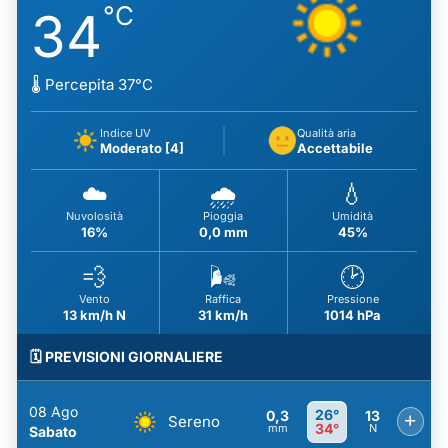
°C
34
🌡️ Percepita 37°C
Indice UV
Qualità aria
Moderato [4]
Accettabile
☁️
🌧️
💧
Nuvolosità
Pioggia
Umidità
16%
0,0 mm
45%
💨
🌬️
🕑
Vento
Raffica
Pressione
13 km/h N
31 km/h
1014 hPa
🗓️ PREVISIONI GIORNALIERE
08 Ago
26°
0,3
13
+
Sereno
34°
mm
N
Sabato