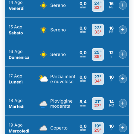
14 Ago
24°
0,0
16
+
Sereno
32°
mm
NE
Venerdì
15 Ago
23°
0,0
16
+
Sereno
33°
mm
NE
Sabato
16 Ago
25°
0,0
12
+
Sereno
35°
mm
E
Domenica
17 Ago
Parzialment
27°
0,0
10
+
34°
e nuvoloso
mm
E
Lunedì
18 Ago
Pioviggine
21°
8,4
14
+
27°
moderata
mm
NO
Martedì
19 Ago
19°
0,0
10
+
Coperto
29°
mm
E
Mercoledì