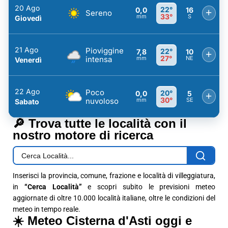
20 Ago
22°
0,0
16
+
Sereno
33°
mm
S
Giovedì
21 Ago
Pioviggine
22°
7,8
10
+
27°
intensa
mm
NE
Venerdì
22 Ago
Poco
20°
0,0
5
+
30°
nuvoloso
mm
SE
Sabato
🔎 Trova tutte le località con il
nostro motore di ricerca
Inserisci la provincia, comune, frazione e località di villeggiatura,
in
“Cerca Località”
e scopri subito le previsioni meteo
aggiornate di oltre 10.000 località italiane, oltre le condizioni del
meteo in tempo reale.
☀️ Meteo Cisterna d'Asti oggi e