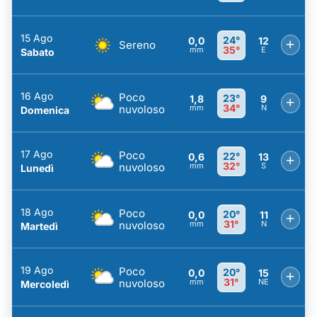
15 Ago
24°
0,0
12
+
Sereno
35°
mm
E
Sabato
16 Ago
Poco
23°
1,8
9
+
34°
nuvoloso
mm
N
Domenica
17 Ago
Poco
22°
0,6
13
+
32°
nuvoloso
mm
S
Lunedì
18 Ago
Poco
20°
0,0
11
+
31°
nuvoloso
mm
N
Martedì
19 Ago
Poco
20°
0,0
15
+
31°
nuvoloso
mm
NE
Mercoledì