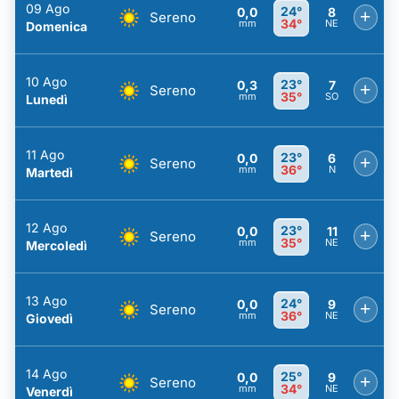
09 Ago
24°
0,0
8
+
Sereno
34°
mm
NE
Domenica
10 Ago
23°
0,3
7
+
Sereno
35°
mm
SO
Lunedì
11 Ago
23°
0,0
6
+
Sereno
36°
mm
N
Martedì
12 Ago
23°
0,0
11
+
Sereno
35°
mm
NE
Mercoledì
13 Ago
24°
0,0
9
+
Sereno
36°
mm
NE
Giovedì
14 Ago
25°
0,0
9
+
Sereno
34°
mm
NE
Venerdì