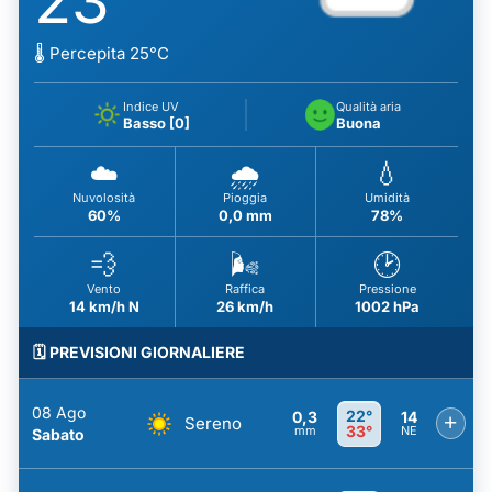
23
🌡️ Percepita 25°C
Indice UV
Qualità aria
Basso [0]
Buona
☁️
🌧️
💧
Nuvolosità
Pioggia
Umidità
60%
0,0 mm
78%
💨
🌬️
🕑
Vento
Raffica
Pressione
14 km/h N
26 km/h
1002 hPa
🗓️ PREVISIONI GIORNALIERE
08 Ago
22°
0,3
14
+
Sereno
33°
mm
NE
Sabato