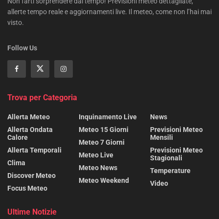
Non farti sorprendere dal tempo! Previsioni meteo dettagliate,
allerte tempo reale e aggiornamenti live. Il meteo, come non l’hai mai
visto.
Follow Us
Trova per Categoria
Allerta Meteo
Inquinamento Live
News
Allerta Ondata
Meteo 15 Giorni
Previsioni Meteo
Calore
Mensili
Meteo 7 Giorni
Allerta Temporali
Previsioni Meteo
Meteo Live
Stagionali
Clima
Meteo News
Temperature
Discover Meteo
Meteo Weekend
Video
Focus Meteo
Ultime Notizie