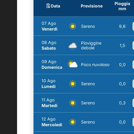
Pioggia
🗓️ Data
Previsione
mm
07 Ago
Sereno
9,6
Venerdì
08 Ago
Pioviggine
1,5
debole
Sabato
09 Ago
Poco nuvoloso
0,0
Domenica
10 Ago
Sereno
0,0
Lunedì
11 Ago
Sereno
0,3
Martedì
12 Ago
Sereno
0,0
Mercoledì