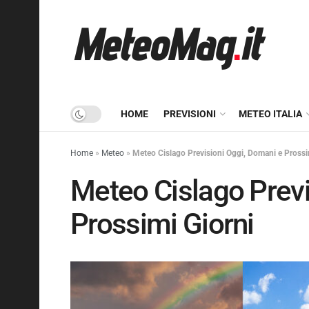
HOME
PREVISIONI
METEO ITALIA
Home
»
Meteo
»
Meteo Cislago Previsioni Oggi, Domani e Prossi
Meteo Cislago Previ
Prossimi Giorni