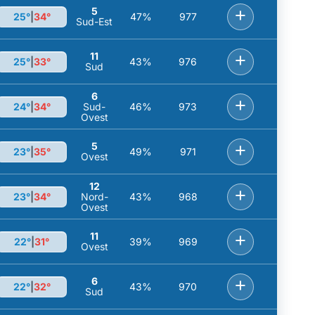
5
+
25°
|
34°
47%
977
Sud-Est
11
+
25°
|
33°
43%
976
Sud
6
+
24°
|
34°
Sud-
46%
973
Ovest
5
+
23°
|
35°
49%
971
Ovest
12
+
23°
|
34°
Nord-
43%
968
Ovest
11
+
22°
|
31°
39%
969
Ovest
6
+
22°
|
32°
43%
970
Sud