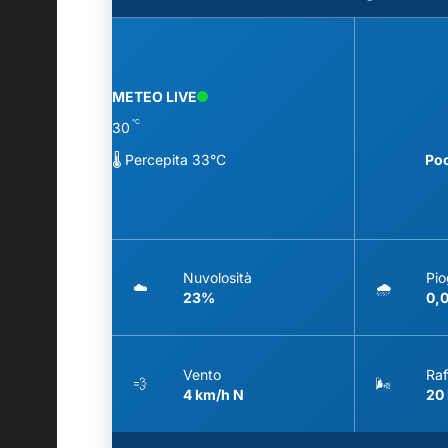
METEO LIVE
°C
30
🌡️ Percepita 33°C
Po
Nuvolosità
Pio
☁️
🌧️
23%
0,
Vento
Raf
💨
🌬️
4 km/h N
20