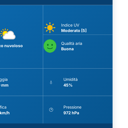
Indice UV
Moderato [5]
Qualità aria
co nuvoloso
Buona
ggia
Umidità
💧
0 mm
45%
fica
Pressione
🕑
 km/h
972 hPa