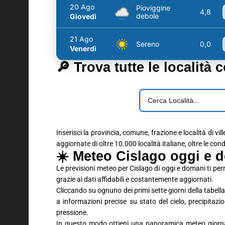
20 Ago
Pioviggine
4,8
debole
Giovedì
21 Ago
Sereno
0,0
Venerdì
🔎 Trova tutte le località 
Inserisci la provincia, comune, frazione e località di vil
aggiornate di oltre 10.000 località italiane, oltre le con
☀️ Meteo Cislago oggi e d
Le previsioni meteo per Cislago di oggi e domani ti pe
grazie ai dati affidabili e costantemente aggiornati.
Cliccando su ognuno dei primi sette giorni della tabella 
a informazioni precise su stato del cielo, precipitaz
pressione.
In questo modo ottieni una panoramica meteo giornali