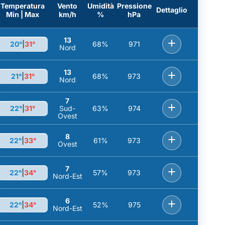
Temperatura
Vento
Umidità
Pressione
Dettaglio
Min | Max
km/h
%
hPa
13
+
20°
|
31°
68%
971
Nord
13
+
21°
|
31°
68%
973
Nord
7
+
22°
|
31°
Sud-
63%
974
Ovest
8
+
22°
|
33°
61%
973
Ovest
7
+
22°
|
34°
57%
973
Nord-Est
6
+
22°
|
34°
52%
975
Nord-Est