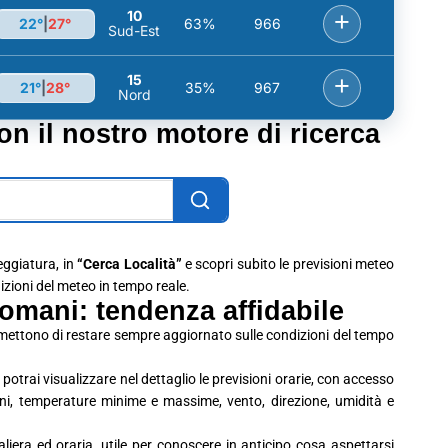
10
+
22°
|
27°
63%
966
Sud-Est
15
+
21°
|
28°
35%
967
Nord
con il nostro motore di ricerca
leggiatura, in
“Cerca Località”
e scopri subito le previsioni meteo
dizioni del meteo in tempo reale.
omani: tendenza affidabile
rmettono di restare sempre aggiornato sulle condizioni del tempo
potrai visualizzare nel dettaglio le previsioni orarie, con accesso
ioni, temperature minime e massime, vento, direzione, umidità e
era ed oraria, utile per conoscere in anticipo cosa aspettarsi