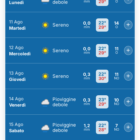
29°
debole
mm
O
Lunedì
11 Ago
22°
0,0
14
+
Sereno
29°
mm
O
Martedì
12 Ago
22°
0,0
11
+
Sereno
29°
mm
O
Mercoledì
13 Ago
22°
0,3
11
+
Sereno
30°
mm
NO
Giovedì
14 Ago
Pioviggine
23°
0,3
10
+
29°
debole
mm
NO
Venerdì
15 Ago
Pioviggine
22°
1,2
7
+
28°
debole
mm
NO
Sabato