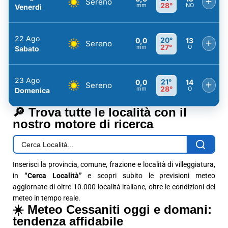
+
Sereno
28°
mm
NO
Venerdì
22 Ago
20°
0,0
13
+
Sereno
27°
mm
O
Sabato
23 Ago
21°
0,0
14
+
Sereno
28°
mm
O
Domenica
🔎 Trova tutte le località con il
nostro motore di ricerca
Inserisci la provincia, comune, frazione e località di villeggiatura,
in
“Cerca Località”
e scopri subito le previsioni meteo
aggiornate di oltre 10.000 località italiane, oltre le condizioni del
meteo in tempo reale.
☀️ Meteo Cessaniti oggi e domani:
tendenza affidabile