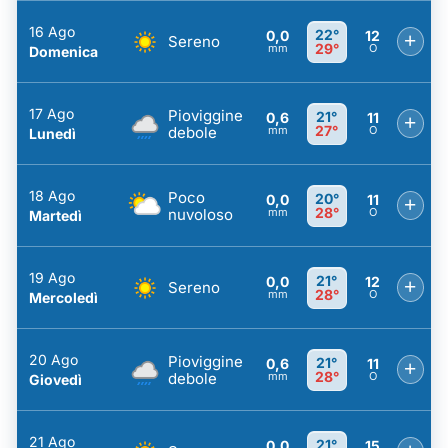
16 Ago
22°
0,0
12
+
Sereno
29°
mm
O
Domenica
17 Ago
Pioviggine
21°
0,6
11
+
27°
debole
mm
O
Lunedì
18 Ago
Poco
20°
0,0
11
+
28°
nuvoloso
mm
O
Martedì
19 Ago
21°
0,0
12
+
Sereno
28°
mm
O
Mercoledì
20 Ago
Pioviggine
21°
0,6
11
+
28°
debole
mm
O
Giovedì
21 Ago
21°
0,0
15