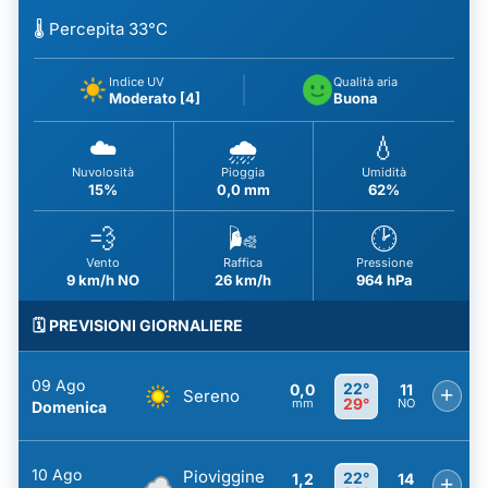
🌡️ Percepita 33°C
Indice UV
Qualità aria
Moderato [4]
Buona
☁️
🌧️
💧
Nuvolosità
Pioggia
Umidità
15%
0,0 mm
62%
💨
🌬️
🕑
Vento
Raffica
Pressione
9 km/h NO
26 km/h
964 hPa
🗓️ PREVISIONI GIORNALIERE
09 Ago
22°
0,0
11
+
Sereno
29°
mm
NO
Domenica
10 Ago
Pioviggine
22°
1,2
14
+