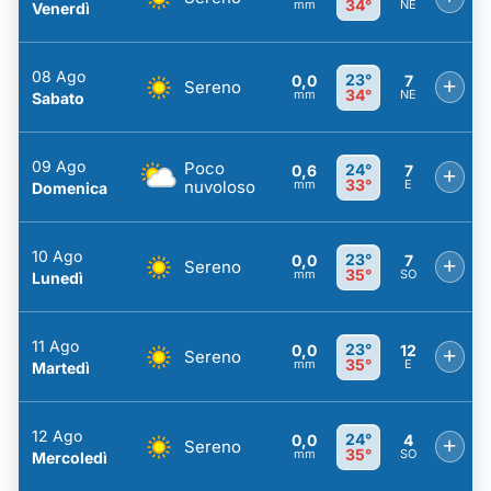
34°
mm
NE
Venerdì
08 Ago
23°
0,0
7
+
Sereno
34°
mm
NE
Sabato
09 Ago
Poco
24°
0,6
7
+
33°
nuvoloso
mm
E
Domenica
10 Ago
23°
0,0
7
+
Sereno
35°
mm
SO
Lunedì
11 Ago
23°
0,0
12
+
Sereno
35°
mm
E
Martedì
12 Ago
24°
0,0
4
+
Sereno
35°
mm
SO
Mercoledì