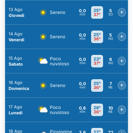
13 Ago
25°
0,0
5
+
Sereno
37°
mm
SO
Giovedì
14 Ago
25°
0,0
5
+
Sereno
36°
mm
NO
Venerdì
15 Ago
Poco
23°
0,0
6
+
37°
nuvoloso
mm
NO
Sabato
16 Ago
25°
0,0
7
+
Sereno
36°
mm
NE
Domenica
17 Ago
Poco
26°
0,6
10
+
36°
nuvoloso
mm
NE
Lunedì
18 Ago
Pioviggine
22°
3,6
22