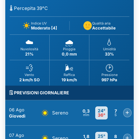
🌡️ Percepita 39°C
Indice UV
Qualità aria
Moderato [4]
Accettabile
☁️
🌧️
💧
Nuvolosità
Pioggia
Umidità
21%
0,0 mm
33%
💨
🌬️
🕑
Vento
Raffica
Pressione
2 km/h SO
19 km/h
997 hPa
🗓️ PREVISIONI GIORNALIERE
06 Ago
24°
0,3
7
+
Sereno
36°
mm
S
Giovedì
07 Ago
25°
1,8
8
+
Sereno