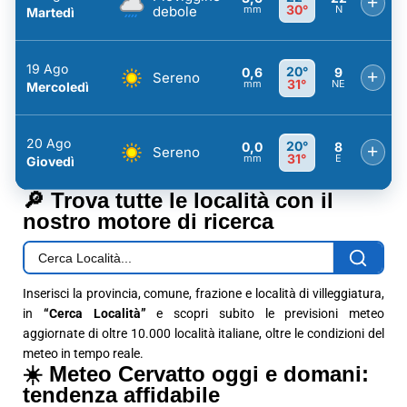
+
30°
debole
mm
N
Martedì
19 Ago
20°
0,6
9
+
Sereno
31°
mm
NE
Mercoledì
20 Ago
20°
0,0
8
+
Sereno
31°
mm
E
Giovedì
🔎 Trova tutte le località con il
nostro motore di ricerca
Inserisci la provincia, comune, frazione e località di villeggiatura,
in
“Cerca Località”
e scopri subito le previsioni meteo
aggiornate di oltre 10.000 località italiane, oltre le condizioni del
meteo in tempo reale.
☀️ Meteo Cervatto oggi e domani:
tendenza affidabile