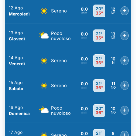
12 Ago
20°
0,0
12
+
Sereno
35°
mm
NE
Mercoledì
13 Ago
Poco
21°
0,0
13
+
35°
nuvoloso
mm
NE
Giovedì
14 Ago
21°
0,0
10
+
Sereno
36°
mm
N
Venerdì
15 Ago
21°
0,0
11
+
Sereno
36°
mm
NO
Sabato
16 Ago
Poco
20°
0,0
10
+
36°
nuvoloso
mm
NO
Domenica
17 Ago
21°
0,0
5
+
Sereno