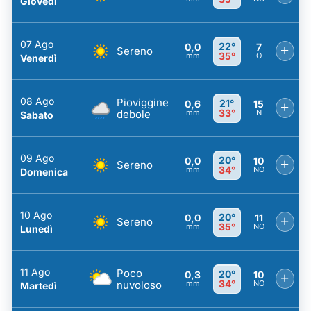
Giovedì
07 Ago
22°
0,0
7
+
Sereno
35°
mm
O
Venerdì
08 Ago
Pioviggine
21°
0,6
15
+
33°
debole
mm
N
Sabato
09 Ago
20°
0,0
10
+
Sereno
34°
mm
NO
Domenica
10 Ago
20°
0,0
11
+
Sereno
35°
mm
NO
Lunedì
11 Ago
Poco
20°
0,3
10
+
34°
nuvoloso
mm
NO
Martedì