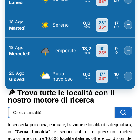
35°
mm
NO
Lunedì
18 Ago
23°
0,0
17
+
Sereno
35°
mm
SO
Martedì
19 Ago
19°
13,2
9
+
Temporale
25°
mm
O
Mercoledì
20 Ago
Poco
17°
0,0
10
+
28°
nuvoloso
mm
N
Giovedì
🔎 Trova tutte le località con il
nostro motore di ricerca
Inserisci la provincia, comune, frazione e località di villeggiatura,
in
“Cerca Località”
e scopri subito le previsioni meteo
aggiornate di oltre 10.000 località italiane, oltre le condizioni del