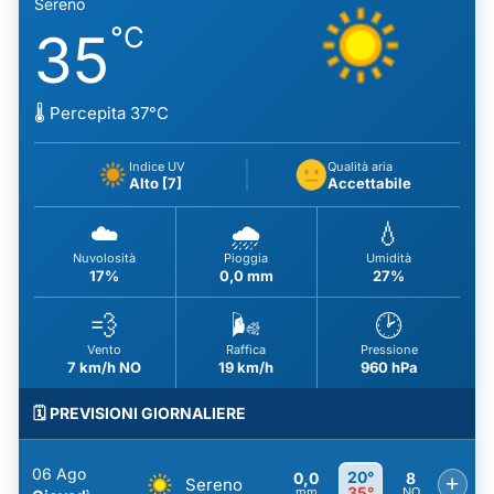
Sereno
°C
35
🌡️ Percepita 37°C
Indice UV
Qualità aria
Alto [7]
Accettabile
☁️
🌧️
💧
Nuvolosità
Pioggia
Umidità
17%
0,0 mm
27%
💨
🌬️
🕑
Vento
Raffica
Pressione
7 km/h NO
19 km/h
960 hPa
🗓️ PREVISIONI GIORNALIERE
06 Ago
20°
0,0
8
+
Sereno
35°
mm
NO