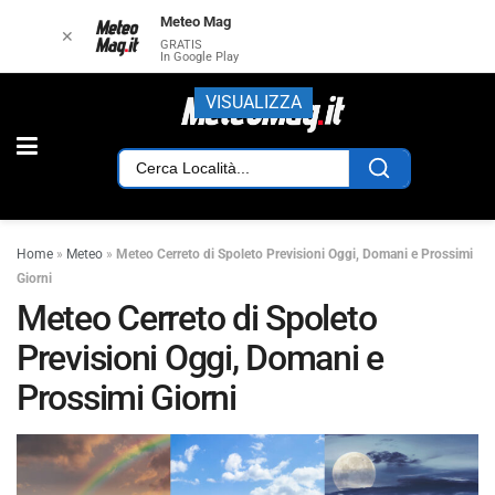
Meteo Mag
✕
GRATIS
In Google Play
VISUALIZZA
Home
»
Meteo
»
Meteo Cerreto di Spoleto Previsioni Oggi, Domani e Prossimi
Giorni
Meteo Cerreto di Spoleto
Previsioni Oggi, Domani e
Prossimi Giorni