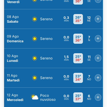
36°
mm
SE
Venerdì
08 Ago
26°
0,3
12
+
Sereno
35°
mm
NE
Sabato
09 Ago
25°
0,0
7
+
Sereno
36°
mm
N
Domenica
10 Ago
25°
1,5
11
+
Sereno
36°
mm
SE
Lunedì
11 Ago
23°
0,0
7
+
Sereno
34°
mm
NO
Martedì
12 Ago
Poco
25°
0,0
6
+
37°
nuvoloso
mm
NO
Mercoledì