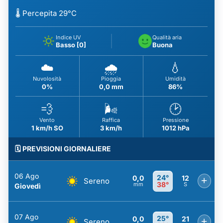
🌡️ Percepita 29°C
Indice UV
Qualità aria
Basso [0]
Buona
☁️
🌧️
💧
Nuvolosità
Pioggia
Umidità
0%
0,0 mm
86%
💨
🌬️
🕑
Vento
Raffica
Pressione
1 km/h SO
3 km/h
1012 hPa
🗓️ PREVISIONI GIORNALIERE
06 Ago
24°
0,0
12
+
Sereno
38°
mm
S
Giovedì
07 Ago
25°
0,0
21
+
Sereno