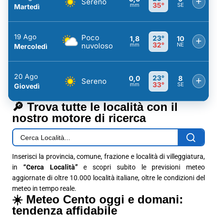
+
Sereno
35°
mm
SE
Martedì
19 Ago
Poco
23°
1,8
10
+
32°
nuvoloso
mm
NE
Mercoledì
20 Ago
23°
0,0
8
+
Sereno
33°
mm
SE
Giovedì
🔎 Trova tutte le località con il
nostro motore di ricerca
Inserisci la provincia, comune, frazione e località di villeggiatura,
in
“Cerca Località”
e scopri subito le previsioni meteo
aggiornate di oltre 10.000 località italiane, oltre le condizioni del
meteo in tempo reale.
☀️ Meteo Cento oggi e domani:
tendenza affidabile