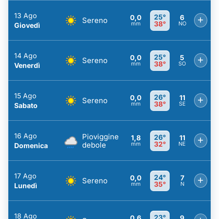
13 Ago
25°
0,0
6
+
Sereno
38°
mm
NO
Giovedì
14 Ago
25°
0,0
5
+
Sereno
38°
mm
SO
Venerdì
15 Ago
26°
0,0
11
+
Sereno
38°
mm
SE
Sabato
16 Ago
Pioviggine
26°
1,8
11
+
32°
debole
mm
NE
Domenica
17 Ago
24°
0,0
7
+
Sereno
35°
mm
N
Lunedì
18 Ago
23°
0,6
9