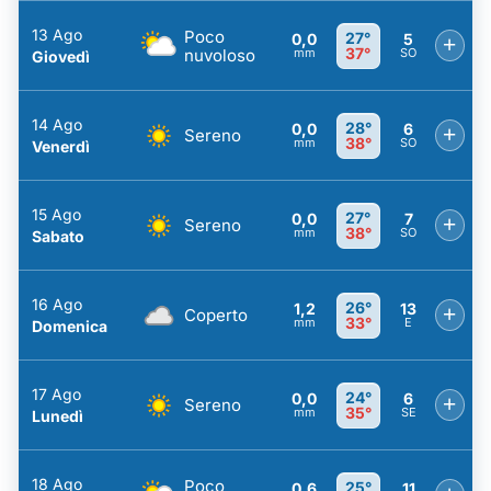
13 Ago
Poco
27°
0,0
5
+
37°
nuvoloso
mm
SO
Giovedì
14 Ago
28°
0,0
6
+
Sereno
38°
mm
SO
Venerdì
15 Ago
27°
0,0
7
+
Sereno
38°
mm
SO
Sabato
16 Ago
26°
1,2
13
+
Coperto
33°
mm
E
Domenica
17 Ago
24°
0,0
6
+
Sereno
35°
mm
SE
Lunedì
18 Ago
Poco
25°
0,6
11