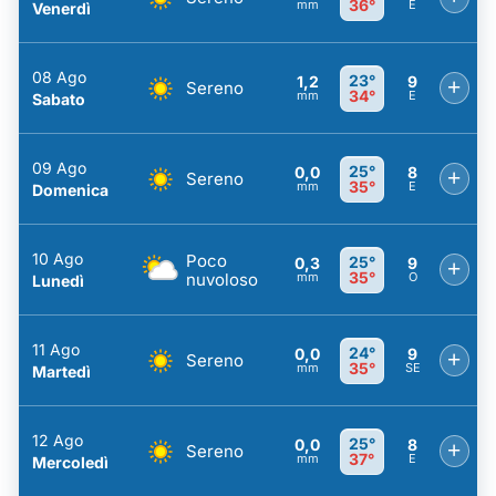
36°
mm
E
Venerdì
08 Ago
23°
1,2
9
+
Sereno
34°
mm
E
Sabato
09 Ago
25°
0,0
8
+
Sereno
35°
mm
E
Domenica
10 Ago
Poco
25°
0,3
9
+
35°
nuvoloso
mm
O
Lunedì
11 Ago
24°
0,0
9
+
Sereno
35°
mm
SE
Martedì
12 Ago
25°
0,0
8
+
Sereno
37°
mm
E
Mercoledì