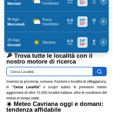
+
35°
nuvoloso
mm
SE
Martedì
19 Ago
Poco
24°
0,0
12
+
33°
nuvoloso
mm
E
Mercoledì
20 Ago
24°
0,0
9
+
Sereno
34°
mm
SE
Giovedì
🔎 Trova tutte le località con il
nostro motore di ricerca
Inserisci la provincia, comune, frazione e località di villeggiatura,
in
“Cerca Località”
e scopri subito le previsioni meteo
aggiornate di oltre 10.000 località italiane, oltre le condizioni del
meteo in tempo reale.
☀️ Meteo Cavriana oggi e domani:
tendenza affidabile