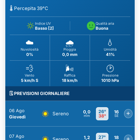
🌡️ Percepita 39°C
Indice UV
Qualità aria
Basso [2]
Buona
☁️
🌧️
💧
Nuvolosità
Pioggia
Umidità
0%
0,0 mm
41%
💨
🌬️
🕑
Vento
Raffica
Pressione
5 km/h S
18 km/h
1010 hPa
🗓️ PREVISIONI GIORNALIERE
06 Ago
26°
0,0
16
+
Sereno
38°
mm
SE
Giovedì
07 Ago
27°
1,2
18
+
Sereno