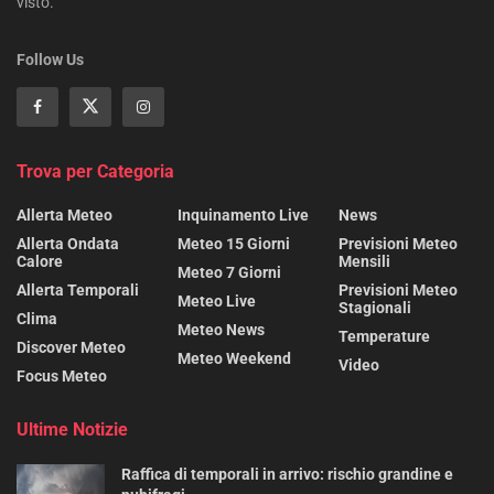
visto.
Follow Us
Trova per Categoria
Allerta Meteo
Inquinamento Live
News
Allerta Ondata
Meteo 15 Giorni
Previsioni Meteo
Calore
Mensili
Meteo 7 Giorni
Allerta Temporali
Previsioni Meteo
Meteo Live
Stagionali
Clima
Meteo News
Temperature
Discover Meteo
Meteo Weekend
Video
Focus Meteo
Ultime Notizie
Raffica di temporali in arrivo: rischio grandine e