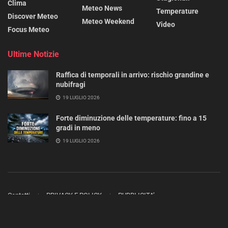
Clima
Meteo News
Temperature
Discover Meteo
Meteo Weekend
Video
Focus Meteo
Ultime Notizie
Raffica di temporali in arrivo: rischio grandine e
nubifragi
19 LUGLIO 2026
Forte diminuzione delle temperature: fino a 15
gradi in meno
19 LUGLIO 2026
Contatti
PRIVACY E POLICY
PUBBLICITA’
Copyright 2023 - 2025 ©
METEO MAG
- Tutti i diritti sono riservati.