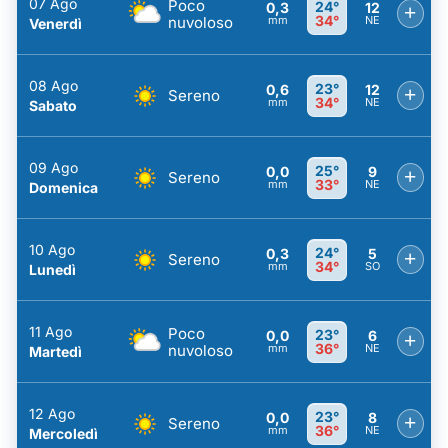
07 Ago
Poco
24°
0,3
12
+
34°
nuvoloso
mm
NE
Venerdì
08 Ago
23°
0,6
12
+
Sereno
34°
mm
NE
Sabato
09 Ago
25°
0,0
9
+
Sereno
33°
mm
NE
Domenica
10 Ago
24°
0,3
5
+
Sereno
34°
mm
SO
Lunedì
11 Ago
Poco
23°
0,0
6
+
36°
nuvoloso
mm
NE
Martedì
12 Ago
23°
0,0
8
+
Sereno
36°
mm
NE
Mercoledì