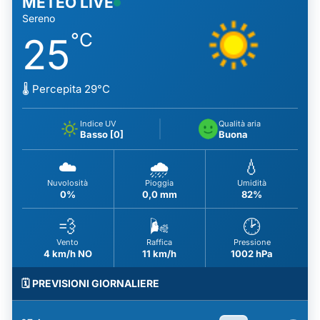
METEO LIVE
Sereno
°C
25
🌡️ Percepita 29°C
Indice UV
Qualità aria
Basso [0]
Buona
☁️
🌧️
💧
Nuvolosità
Pioggia
Umidità
0%
0,0 mm
82%
💨
🌬️
🕑
Vento
Raffica
Pressione
4 km/h NO
11 km/h
1002 hPa
🗓️ PREVISIONI GIORNALIERE