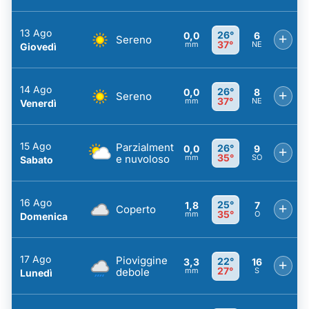
13 Ago
26°
0,0
6
+
Sereno
37°
mm
NE
Giovedì
14 Ago
26°
0,0
8
+
Sereno
37°
mm
NE
Venerdì
15 Ago
Parzialment
26°
0,0
9
+
35°
e nuvoloso
mm
SO
Sabato
16 Ago
25°
1,8
7
+
Coperto
35°
mm
O
Domenica
17 Ago
Pioviggine
22°
3,3
16
+
27°
debole
mm
S
Lunedì