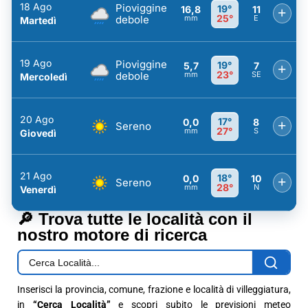
18 Ago
Pioviggine
19°
16,8
11
+
25°
debole
mm
E
Martedì
19 Ago
Pioviggine
19°
5,7
7
+
23°
debole
mm
SE
Mercoledì
20 Ago
17°
0,0
8
+
Sereno
27°
mm
S
Giovedì
21 Ago
18°
0,0
10
+
Sereno
28°
mm
N
Venerdì
🔎 Trova tutte le località con il
nostro motore di ricerca
Inserisci la provincia, comune, frazione e località di villeggiatura,
in
“Cerca Località”
e scopri subito le previsioni meteo