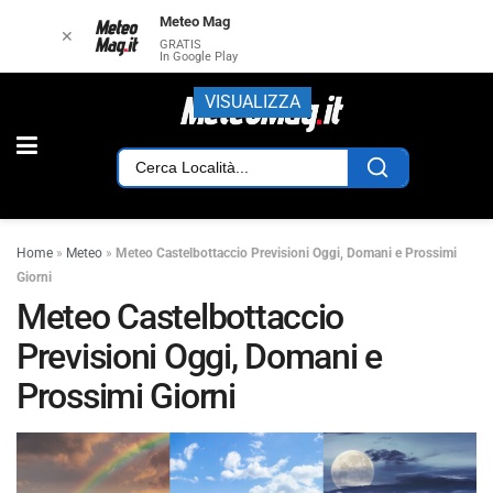
Meteo Mag
✕
GRATIS
In Google Play
VISUALIZZA
Home
»
Meteo
»
Meteo Castelbottaccio Previsioni Oggi, Domani e Prossimi
Giorni
Meteo Castelbottaccio
Previsioni Oggi, Domani e
Prossimi Giorni