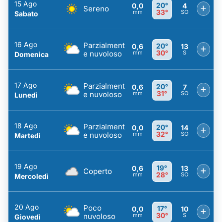
15 Ago
20°
0,0
4
+
Sereno
33°
mm
SO
Sabato
16 Ago
Parzialment
20°
0,6
13
+
30°
e nuvoloso
mm
S
Domenica
17 Ago
Parzialment
20°
0,6
7
+
31°
e nuvoloso
mm
SO
Lunedì
18 Ago
Parzialment
20°
0,0
14
+
32°
e nuvoloso
mm
SO
Martedì
19 Ago
19°
0,6
13
+
Coperto
28°
mm
SO
Mercoledì
20 Ago
Poco
17°
0,0
10
+
30°
nuvoloso
mm
S
Giovedì