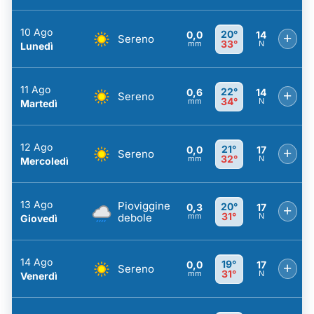
10 Ago
20°
0,0
14
+
Sereno
33°
mm
N
Lunedì
11 Ago
22°
0,6
14
+
Sereno
34°
mm
N
Martedì
12 Ago
21°
0,0
17
+
Sereno
32°
mm
N
Mercoledì
13 Ago
Pioviggine
20°
0,3
17
+
31°
debole
mm
N
Giovedì
14 Ago
19°
0,0
17
+
Sereno
31°
mm
N
Venerdì