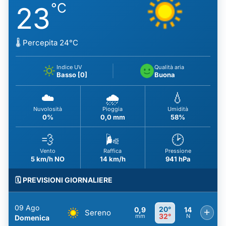
°C
23
🌡️ Percepita 24°C
Indice UV
Qualità aria
Basso [0]
Buona
☁️
🌧️
💧
Nuvolosità
Pioggia
Umidità
0%
0,0 mm
58%
💨
🌬️
🕑
Vento
Raffica
Pressione
5 km/h NO
14 km/h
941 hPa
🗓️ PREVISIONI GIORNALIERE
09 Ago
20°
0,9
14
+
Sereno
32°
mm
N
Domenica