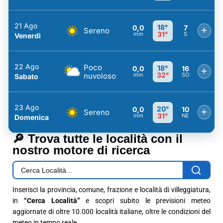
21 Ago
18°
0,0
7
+
Sereno
31°
mm
S
Venerdì
22 Ago
Poco
18°
0,0
16
+
32°
nuvoloso
mm
SO
Sabato
23 Ago
20°
0,0
10
+
Sereno
31°
mm
NE
Domenica
🔎 Trova tutte le località con il
nostro motore di ricerca
Inserisci la provincia, comune, frazione e località di villeggiatura,
in
“Cerca Località”
e scopri subito le previsioni meteo
aggiornate di oltre 10.000 località italiane, oltre le condizioni del
meteo in tempo reale.