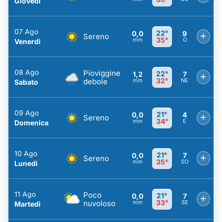
Giovedì
07 Ago
22°
0,0
9
+
Sereno
35°
mm
O
Venerdì
08 Ago
Pioviggine
22°
1,2
7
+
32°
debole
mm
NE
Sabato
09 Ago
21°
0,0
4
+
Sereno
34°
mm
E
Domenica
10 Ago
21°
0,0
7
+
Sereno
35°
mm
SO
Lunedì
11 Ago
Poco
21°
0,0
7
+
33°
nuvoloso
mm
SE
Martedì