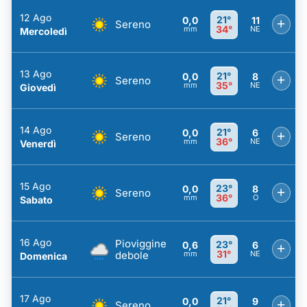
12 Ago
21°
0,0
11
+
Sereno
34°
mm
NE
Mercoledì
13 Ago
21°
0,0
8
+
Sereno
35°
mm
NE
Giovedì
14 Ago
21°
0,0
6
+
Sereno
36°
mm
NE
Venerdì
15 Ago
23°
0,0
8
+
Sereno
36°
mm
O
Sabato
16 Ago
Pioviggine
23°
0,6
6
+
31°
debole
mm
NE
Domenica
17 Ago
21°
0,0
9
+
Sereno