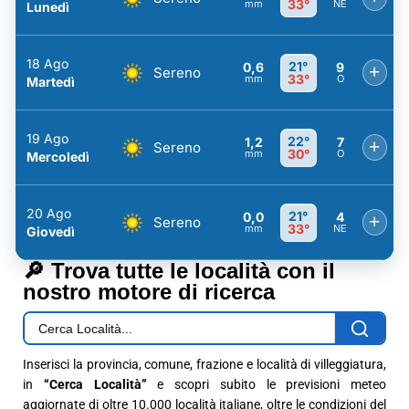
33°
mm
NE
Lunedì
18 Ago
21°
0,6
9
+
Sereno
33°
mm
O
Martedì
19 Ago
22°
1,2
7
+
Sereno
30°
mm
O
Mercoledì
20 Ago
21°
0,0
4
+
Sereno
33°
mm
NE
Giovedì
🔎 Trova tutte le località con il
nostro motore di ricerca
Inserisci la provincia, comune, frazione e località di villeggiatura,
in
“Cerca Località”
e scopri subito le previsioni meteo
aggiornate di oltre 10.000 località italiane, oltre le condizioni del