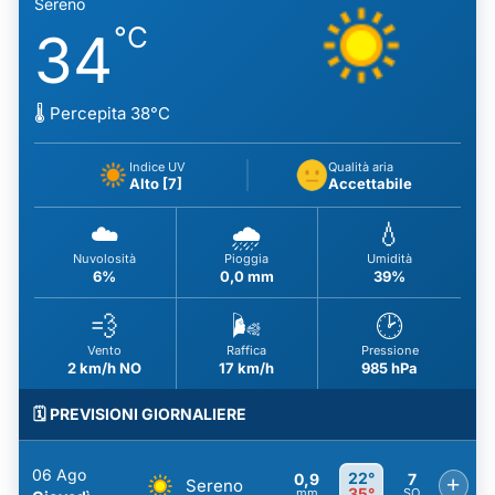
Sereno
°C
34
🌡️ Percepita 38°C
Indice UV
Qualità aria
Alto [7]
Accettabile
☁️
🌧️
💧
Nuvolosità
Pioggia
Umidità
6%
0,0 mm
39%
💨
🌬️
🕑
Vento
Raffica
Pressione
2 km/h NO
17 km/h
985 hPa
🗓️ PREVISIONI GIORNALIERE
06 Ago
22°
0,9
7
+
Sereno
35°
mm
SO