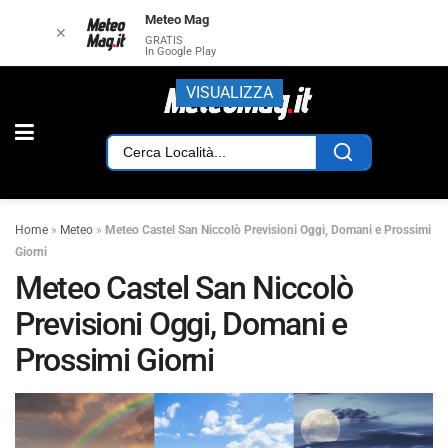
Meteo Mag
✕
GRATIS
In Google Play
VISUALIZZA
Home
»
Meteo
»
Meteo Castel San Niccolò Previsioni Oggi, Domani e Prossimi
Giorni
Meteo Castel San Niccolò
Previsioni Oggi, Domani e
Prossimi Giorni