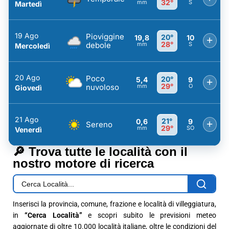
32°
mm
S
Martedì
19 Ago
Pioviggine
20°
19,8
10
+
28°
debole
mm
S
Mercoledì
20 Ago
Poco
20°
5,4
9
+
29°
nuvoloso
mm
O
Giovedì
21 Ago
21°
0,6
9
+
Sereno
29°
mm
SO
Venerdì
🔎 Trova tutte le località con il
nostro motore di ricerca
Inserisci la provincia, comune, frazione e località di villeggiatura,
in
“Cerca Località”
e scopri subito le previsioni meteo
aggiornate di oltre 10.000 località italiane, oltre le condizioni del