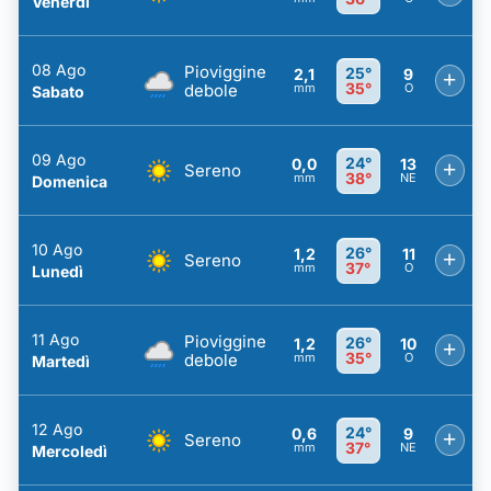
Venerdì
08 Ago
Pioviggine
25°
2,1
9
+
35°
debole
mm
O
Sabato
09 Ago
24°
0,0
13
+
Sereno
38°
mm
NE
Domenica
10 Ago
26°
1,2
11
+
Sereno
37°
mm
O
Lunedì
11 Ago
Pioviggine
26°
1,2
10
+
35°
debole
mm
O
Martedì
12 Ago
24°
0,6
9
+
Sereno
37°
mm
NE
Mercoledì