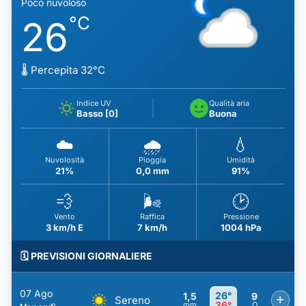
Poco nuvoloso
°C
26
🌡️ Percepita 32°C
Indice UV
Qualità aria
Basso [0]
Buona
☁️
🌧️
💧
Nuvolosità
Pioggia
Umidità
21%
0,0 mm
91%
💨
🌬️
🕑
Vento
Raffica
Pressione
3 km/h E
7 km/h
1004 hPa
🗓️ PREVISIONI GIORNALIERE
07 Ago
26°
1,5
9
+
Sereno
36°
mm
O