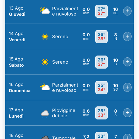
13 Ago
Parzialment
27°
0,0
16
+
37°
e nuvoloso
mm
NE
Giovedì
14 Ago
26°
0,0
8
+
Sereno
38°
mm
N
Venerdì
15 Ago
26°
0,0
10
+
Sereno
37°
mm
O
Sabato
16 Ago
Parzialment
25°
0,0
10
+
34°
e nuvoloso
mm
SO
Domenica
17 Ago
Pioviggine
25°
0,6
8
+
33°
debole
mm
S
Lunedì
18 Ago
23°
7,2
7
+
Temporale