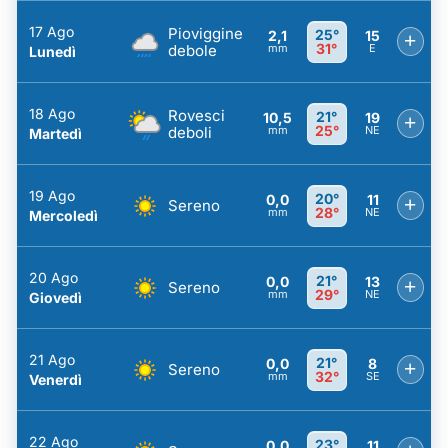
17 Ago
Pioviggine
25°
2,1
15
+
31°
debole
mm
E
Lunedì
18 Ago
Rovesci
21°
10,5
19
+
25°
deboli
mm
NE
Martedì
19 Ago
20°
0,0
11
+
Sereno
28°
mm
NE
Mercoledì
20 Ago
21°
0,0
13
+
Sereno
29°
mm
NE
Giovedì
21 Ago
21°
0,0
8
+
Sereno
32°
mm
SE
Venerdì
22 Ago
23°
0,0
11