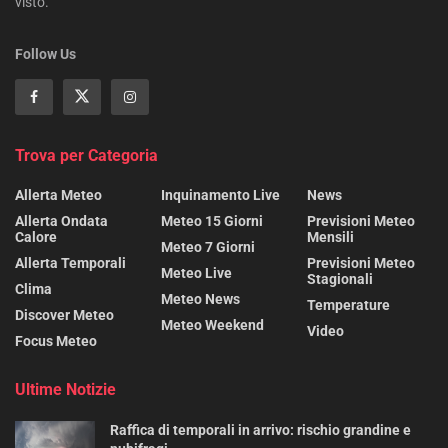
visto.
Follow Us
Trova per Categoria
Allerta Meteo
Inquinamento Live
News
Allerta Ondata
Meteo 15 Giorni
Previsioni Meteo
Calore
Mensili
Meteo 7 Giorni
Allerta Temporali
Previsioni Meteo
Meteo Live
Stagionali
Clima
Meteo News
Temperature
Discover Meteo
Meteo Weekend
Video
Focus Meteo
Ultime Notizie
Raffica di temporali in arrivo: rischio grandine e