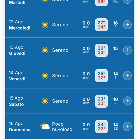
36°
mm
NE
Martedì
12 Ago
27°
0,0
16
+
Sereno
34°
mm
E
Mercoledì
13 Ago
26°
0,0
15
+
Sereno
33°
mm
E
Giovedì
14 Ago
25°
0,0
14
+
Sereno
32°
mm
E
Venerdì
15 Ago
23°
0,0
10
+
Sereno
32°
mm
SE
Sabato
16 Ago
Poco
24°
0,0
14
+
32°
nuvoloso
mm
SE
Domenica