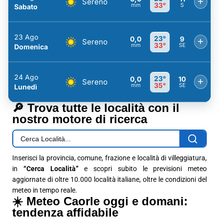
+
Sereno
33°
mm
S
Sabato
23 Ago
23°
0,0
9
+
Sereno
33°
mm
SE
Domenica
24 Ago
23°
0,0
10
+
Sereno
35°
mm
SE
Lunedì
🔎 Trova tutte le località con il
nostro motore di ricerca
Inserisci la provincia, comune, frazione e località di villeggiatura,
in
“Cerca Località”
e scopri subito le previsioni meteo
aggiornate di oltre 10.000 località italiane, oltre le condizioni del
meteo in tempo reale.
☀️ Meteo Caorle oggi e domani:
tendenza affidabile