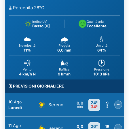
🌡️ Percepita 28°C
Indice UV
Qualità aria
Basso [0]
Eccellente
☁️
🌧️
💧
Nuvolosità
Pioggia
Umidità
11%
0,0 mm
64%
💨
🌬️
🕑
Vento
Raffica
Pressione
4 km/h N
9 km/h
1013 hPa
🗓️ PREVISIONI GIORNALIERE
10 Ago
24°
0,0
9
+
Sereno
34°
mm
S
Lunedì
11 Ago
26°
0,0
15
+
Sereno