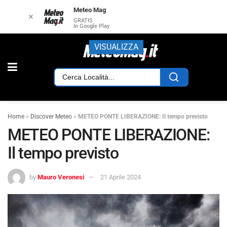
Meteo Mag
✕
GRATIS
In Google Play
VISUALIZZA
Home
»
Discover Meteo
»
METEO PONTE LIBERAZIONE: Il tempo previsto
METEO PONTE LIBERAZIONE:
Il tempo previsto
by
Mauro Veronesi
21 Aprile 2024