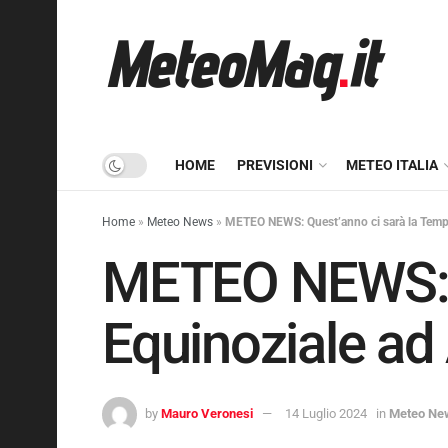
HOME
PREVISIONI
METEO ITALIA
Home
»
Meteo News
»
METEO NEWS: Quest’anno ci sarà la Temp
METEO NEWS: Q
Equinoziale ad
by
Mauro Veronesi
14 Luglio 2024
in
Meteo Ne