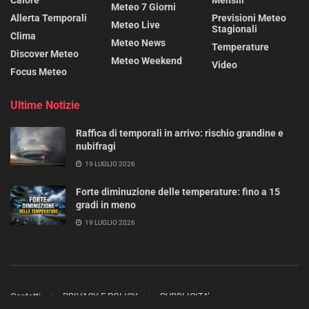
Meteo 7 Giorni
Allerta Temporali
Previsioni Meteo
Meteo Live
Stagionali
Clima
Meteo News
Temperature
Discover Meteo
Meteo Weekend
Video
Focus Meteo
Ultime Notizie
Raffica di temporali in arrivo: rischio grandine e
nubifragi
19 LUGLIO 2026
Forte diminuzione delle temperature: fino a 15
gradi in meno
19 LUGLIO 2026
Contatti
PRIVACY E POLICY
PUBBLICITA’