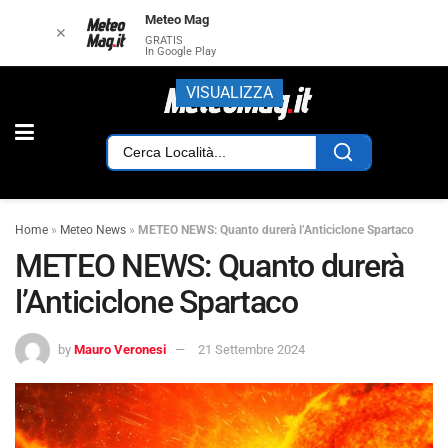
Meteo Mag
✕
GRATIS
In Google Play
VISUALIZZA
Home
»
Meteo News
»
METEO NEWS: Quanto durerà l’Anticiclone Spartaco
METEO NEWS: Quanto durerà
l’Anticiclone Spartaco
by
Mauro Veronesi
21 Settembre 2024