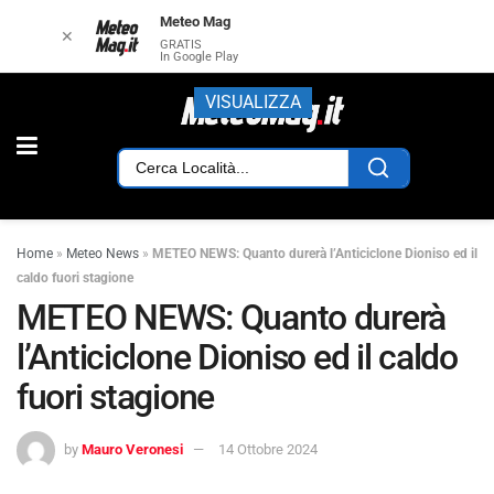
Meteo Mag
✕
GRATIS
In Google Play
VISUALIZZA
Home
»
Meteo News
»
METEO NEWS: Quanto durerà l’Anticiclone Dioniso ed il
caldo fuori stagione
METEO NEWS: Quanto durerà
l’Anticiclone Dioniso ed il caldo
fuori stagione
by
Mauro Veronesi
14 Ottobre 2024