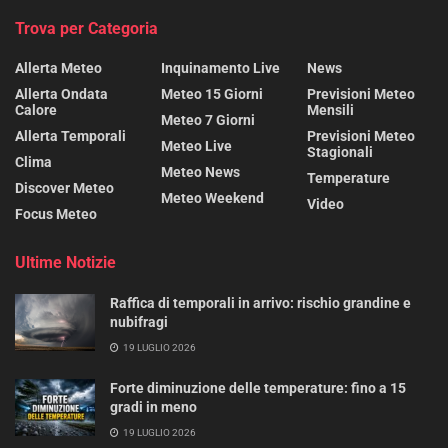
Trova per Categoria
Allerta Meteo
Inquinamento Live
News
Allerta Ondata
Meteo 15 Giorni
Previsioni Meteo
Calore
Mensili
Meteo 7 Giorni
Allerta Temporali
Previsioni Meteo
Meteo Live
Stagionali
Clima
Meteo News
Temperature
Discover Meteo
Meteo Weekend
Video
Focus Meteo
Ultime Notizie
Raffica di temporali in arrivo: rischio grandine e
nubifragi
19 LUGLIO 2026
Forte diminuzione delle temperature: fino a 15
gradi in meno
19 LUGLIO 2026