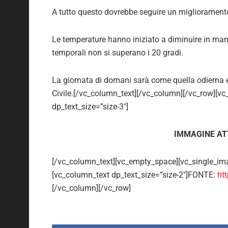
A tutto questo dovrebbe seguire un migliorament
Le temperature hanno iniziato a diminuire in mani
temporali non si superano i 20 gradi.
La giornata di domani sarà come quella odierna e 
Civile.[/vc_column_text][/vc_column][/vc_row][v
dp_text_size=”size-3″]
IMMAGINE AT
[/vc_column_text][vc_empty_space][vc_single_im
[vc_column_text dp_text_size=”size-2″]FONTE:
htt
[/vc_column][/vc_row]