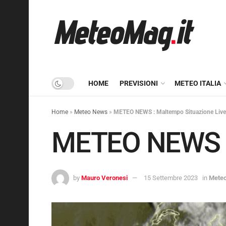
HOME
PREVISIONI
METEO ITALIA
Home
»
Meteo News
»
METEO NEWS : Maltempo Situazione Live
METEO NEWS : 
by
Mauro Veronesi
15 Settembre 2023
in
Mete