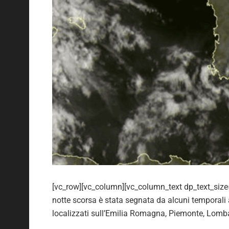
[vc_row][vc_column][vc_column_text dp_text_siz
notte scorsa è stata segnata da alcuni temporali a
localizzati sull’Emilia Romagna, Piemonte, Lomb