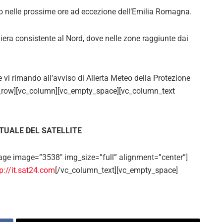
o nelle prossime ore ad eccezione dell’Emilia Romagna.
era consistente al Nord, dove nelle zone raggiunte dai
vi rimando all’avviso di Allerta Meteo della Protezione
c_row][vc_column][vc_empty_space][vc_column_text
TUALE DEL SATELLITE
age image=”3538″ img_size=”full” alignment=”center”]
p://it.sat24.com
[/vc_column_text][vc_empty_space]