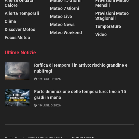
Allerta Ondata
Meteo 15 Giorni
Previsioni Meteo
Calore
Mensili
Meteo 7 Giorni
Allerta Temporali
Previsioni Meteo
Meteo Live
Stagionali
Clima
Meteo News
Temperature
Discover Meteo
Meteo Weekend
Video
Focus Meteo
Ultime Notizie
Raffica di temporali in arrivo: rischio grandine e
nubifragi
19 LUGLIO 2026
Forte diminuzione delle temperature: fino a 15
gradi in meno
19 LUGLIO 2026
Contatti
PRIVACY E POLICY
PUBBLICITA’