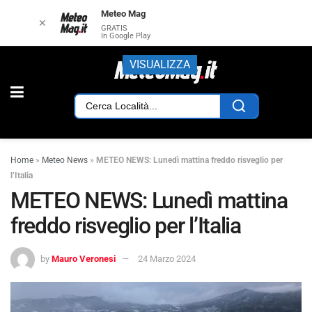
Meteo Mag
✕
GRATIS
In Google Play
VISUALIZZA
Home
»
Meteo News
»
METEO NEWS: Lunedì mattina freddo risveglio per
l’Italia
METEO NEWS: Lunedì mattina
freddo risveglio per l’Italia
by
Mauro Veronesi
24 Marzo 2024