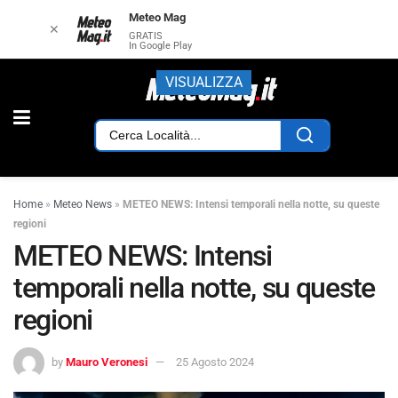
Meteo Mag
✕
GRATIS
In Google Play
VISUALIZZA
Home
»
Meteo News
»
METEO NEWS: Intensi temporali nella notte, su queste
regioni
METEO NEWS: Intensi
temporali nella notte, su queste
regioni
by
Mauro Veronesi
25 Agosto 2024