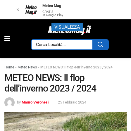
Meteo Mag
✕
GRATIS
In Google Play
VISUALIZZA
Home
»
Meteo News
»
METEO NEWS: Il flop dell’inverno 2023 / 2024
METEO NEWS: Il flop
dell’inverno 2023 / 2024
by
Mauro Veronesi
25 Febbraio 2024