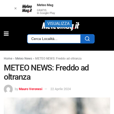
Meteo Mag
✕
GRATIS
In Google Play
VISUALIZZA
Home
»
Meteo News
»
METEO NEWS: Freddo ad oltranza
METEO NEWS: Freddo ad
oltranza
by
Mauro Veronesi
22 Aprile 2024