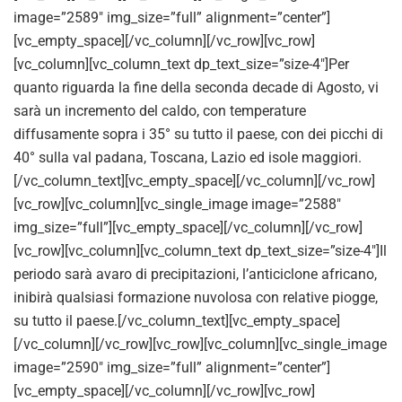
image=”2589″ img_size=”full” alignment=”center”]
[vc_empty_space][/vc_column][/vc_row][vc_row]
[vc_column][vc_column_text dp_text_size=”size-4″]Per
quanto riguarda la fine della seconda decade di Agosto, vi
sarà un incremento del caldo, con temperature
diffusamente sopra i 35° su tutto il paese, con dei picchi di
40° sulla val padana, Toscana, Lazio ed isole maggiori.
[/vc_column_text][vc_empty_space][/vc_column][/vc_row]
[vc_row][vc_column][vc_single_image image=”2588″
img_size=”full”][vc_empty_space][/vc_column][/vc_row]
[vc_row][vc_column][vc_column_text dp_text_size=”size-4″]Il
periodo sarà avaro di precipitazioni, l’anticiclone africano,
inibirà qualsiasi formazione nuvolosa con relative piogge,
su tutto il paese.[/vc_column_text][vc_empty_space]
[/vc_column][/vc_row][vc_row][vc_column][vc_single_image
image=”2590″ img_size=”full” alignment=”center”]
[vc_empty_space][/vc_column][/vc_row][vc_row]