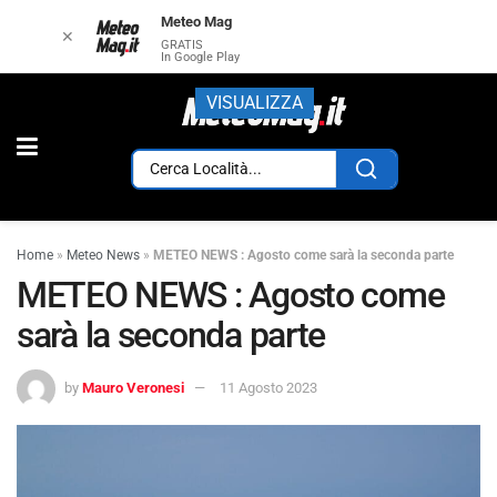
Meteo Mag
✕
GRATIS
In Google Play
VISUALIZZA
Home
»
Meteo News
»
METEO NEWS : Agosto come sarà la seconda parte
METEO NEWS : Agosto come
sarà la seconda parte
by
Mauro Veronesi
11 Agosto 2023