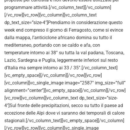
programmare attività.[/vc_column_text][/vc_column]
[/vc_row][vc_row][vc_column][vc_column_text
dp_text_size=”size-4″]Prendiamo in considerazione questo
week end compreso il giorno di Ferragosto, come si evince
dalla mappa, l’anticiclone africano domina su tutto il
mediterraneo, portando con se caldo e afa, con
temperature intorno ai 38° su tutta la val padana, Toscana,
Lazio, Sardegna e Puglia, leggermente inferiori sul resto
d’Italia ma sempre intorno ai 33 / 35°.[/vc_column_text]
[vc_empty_space][/vc_column][/vc_row][vc_row]
[vc_column][vc_single_image image=”2587″ img_size=”full”
alignment=”center”][vc_empty_space][/vc_column][/vc_row]
[vc_row][vc_column][vc_column_text dp_text_size=”size-
4″]Sul fronte delle precipitazioni, secco su tutto il paese ad
eccezione delle Alpi dove vi saranno dei temporali di calore
stagionali.[/vc_column_text][vc_empty_space][/vc_column]
[/vc_row][vc_row][vc_column][vc_single_image