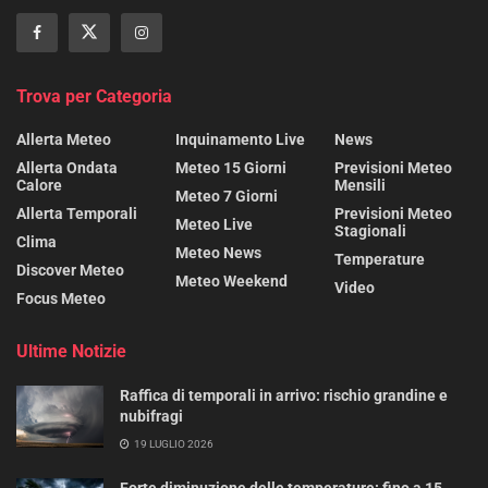
Trova per Categoria
Allerta Meteo
Inquinamento Live
News
Allerta Ondata
Meteo 15 Giorni
Previsioni Meteo
Calore
Mensili
Meteo 7 Giorni
Allerta Temporali
Previsioni Meteo
Meteo Live
Stagionali
Clima
Meteo News
Temperature
Discover Meteo
Meteo Weekend
Video
Focus Meteo
Ultime Notizie
Raffica di temporali in arrivo: rischio grandine e
nubifragi
19 LUGLIO 2026
Forte diminuzione delle temperature: fino a 15