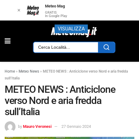
Meteo Mag
✕
GRATIS
In Google Play
VISUALIZZA
Home
»
Meteo News
»
METEO NEWS : Anticiclone verso Nord e aria fredda
sull’Italia
METEO NEWS : Anticiclone
verso Nord e aria fredda
sull’Italia
by
Mauro Veronesi
27 Gennaio 2024