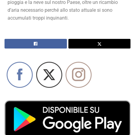
pioggia e la neve sul nostro Paese, oltre un ricambio
d’aria necessario perché allo stato attuale si sono
accumulati troppi inquinanti.