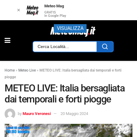
Meteo Mag
✕
GRATIS
In Google Play
VISUALIZZA
Home
»
Meteo Live
»
METEO LIVE: Italia bersagliata dai temporali e forti
piogge
METEO LIVE: Italia bersagliata
dai temporali e forti piogge
by
Mauro Veronesi
20 Maggio 2024