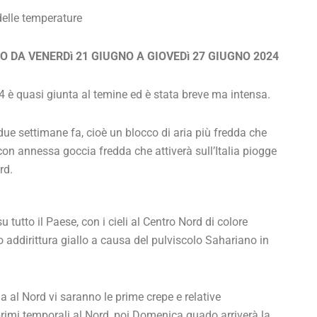
elle temperature
O DA VENERDì 21 GIUGNO A GIOVEDì 27 GIUGNO 2024
 è quasi giunta al temine ed è stata breve ma intensa.
e settimane fa, cioè un blocco di aria più fredda che
on annessa goccia fredda che attiverà sull’Italia piogge
rd.
tutto il Paese, con i cieli al Centro Nord di colore
o addirittura giallo a causa del pulviscolo Sahariano in
a al Nord vi saranno le prime crepe e relative
i primi temporali al Nord, poi Domenica quado arriverà la