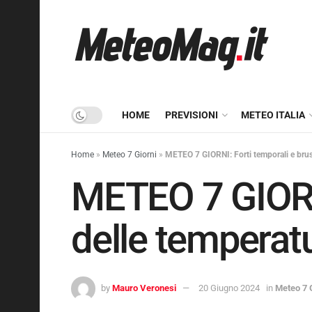
HOME
PREVISIONI
METEO ITALIA
Home
»
Meteo 7 Giorni
»
METEO 7 GIORNI: Forti temporali e brus
METEO 7 GIORNI
delle temperat
by
Mauro Veronesi
20 Giugno 2024
in
Meteo 7 