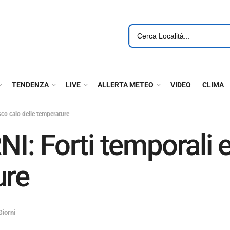
TENDENZA
LIVE
ALLERTA METEO
VIDEO
CLIMA
co calo delle temperature
: Forti temporali e
ure
Giorni