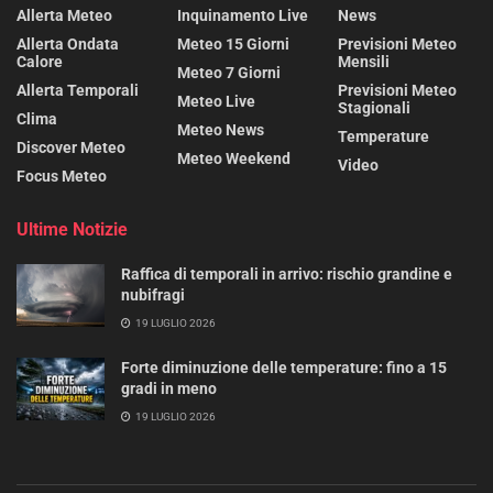
Allerta Meteo
Inquinamento Live
News
Allerta Ondata
Meteo 15 Giorni
Previsioni Meteo
Calore
Mensili
Meteo 7 Giorni
Allerta Temporali
Previsioni Meteo
Meteo Live
Stagionali
Clima
Meteo News
Temperature
Discover Meteo
Meteo Weekend
Video
Focus Meteo
Ultime Notizie
Raffica di temporali in arrivo: rischio grandine e
nubifragi
19 LUGLIO 2026
Forte diminuzione delle temperature: fino a 15
gradi in meno
19 LUGLIO 2026