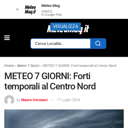
Meteo Mag
✕
GRATIS
In Google Play
VISUALIZZA
Home
»
Meteo 7 Giorni
»
METEO 7 GIORNI: Forti temporali al Centro Nord
METEO 7 GIORNI: Forti
temporali al Centro Nord
by
Mauro Veronesi
17 Luglio 2024