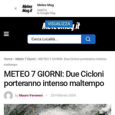
Meteo Mag
✕
GRATIS
In Google Play
VISUALIZZA
Home
»
Meteo 7 Giorni
»
METEO 7 GIORNI: Due Cicloni porteranno intenso
maltempo
METEO 7 GIORNI: Due Cicloni
porteranno intenso maltempo
by
Mauro Veronesi
25 Febbraio 2024