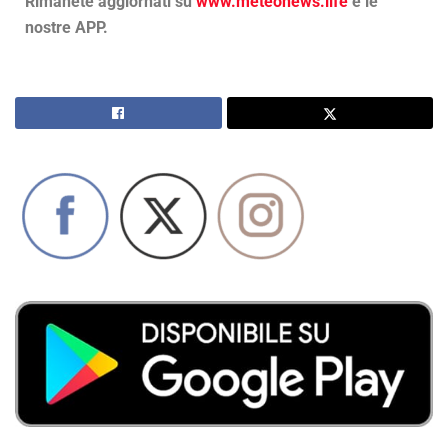
Rimanete aggiornati su
www.meteonews.life
e le
nostre APP.