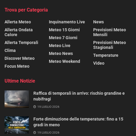
Trova per Categoria
Allerta Meteo
Inquinamento Live
News
Allerta Ondata
Meteo 15 Giorni
Previsioni Meteo
Calore
Mensili
Meteo 7 Giorni
Allerta Temporali
Previsioni Meteo
Meteo Live
Stagionali
Clima
Meteo News
Temperature
Discover Meteo
Meteo Weekend
Video
Focus Meteo
Ultime Notizie
Raffica di temporali in arrivo: rischio grandine e
nubifragi
19 LUGLIO 2026
Forte diminuzione delle temperature: fino a 15
gradi in meno
19 LUGLIO 2026