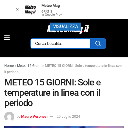
Meteo Mag
✕
GRATIS
In Google Play
VISUALIZZA
Home
»
Meteo 15 Giorni
»
METEO 15 GIORNI: Sole e temperature in linea con
il periodo
METEO 15 GIORNI: Sole e
temperature in linea con il
periodo
by
Mauro Veronesi
20 Luglio 2024