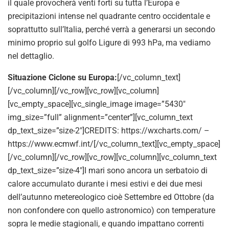
il quale provocherà venti forti su tutta l’Europa e
precipitazioni intense nel quadrante centro occidentale e
soprattutto sull’Italia, perché verrà a generarsi un secondo
minimo proprio sul golfo Ligure di 993 hPa, ma vediamo
nel dettaglio.
Situazione Ciclone su Europa:
[/vc_column_text]
[/vc_column][/vc_row][vc_row][vc_column]
[vc_empty_space][vc_single_image image=”5430″
img_size=”full” alignment=”center”][vc_column_text
dp_text_size=”size-2″]CREDITS: https://wxcharts.com/ –
https://www.ecmwf.int/[/vc_column_text][vc_empty_space]
[/vc_column][/vc_row][vc_row][vc_column][vc_column_text
dp_text_size=”size-4″]I mari sono ancora un serbatoio di
calore accumulato durante i mesi estivi e dei due mesi
dell’autunno metereologico cioè Settembre ed Ottobre (da
non confondere con quello astronomico) con temperature
sopra le medie stagionali, e quando impattano correnti