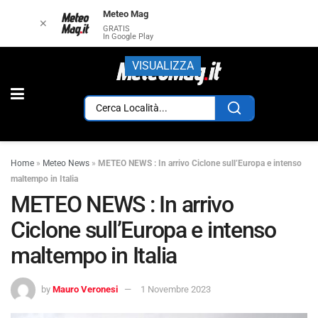
Meteo Mag
✕
GRATIS
In Google Play
VISUALIZZA
Home
»
Meteo News
»
METEO NEWS : In arrivo Ciclone sull’Europa e intenso
maltempo in Italia
METEO NEWS : In arrivo
Ciclone sull’Europa e intenso
maltempo in Italia
by
Mauro Veronesi
1 Novembre 2023