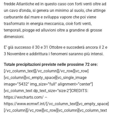
fredde Atlantiche ed in questo caso con forti venti oltre ad
un cavo d’onda, si genera un minimo al suolo, che attinge
carburante dal mare e sviluppa vapore che poi viene
trasformato in energia meccanica, cioè forti venti,
temporali, piogge ed alluvioni oltre a grandine di grosse
dimensioni.
E’ già successo il 30 e 31 Ottobre e succederà ancora il 2 e
3 Novembre e addirittura i fenomeni saranno più intensi.
Totale precipitazioni previste nelle prossime 72 ore:
[/vc_column_text][/vc_column][/vc_row][vc_row]
[vc_column][vc_empty_space][vc_single_image
image=”5432″ img_size=”full” alignment=”center”]
[vc_column_text dp_text_size=”size-2″]CREDITS:
https://wxcharts.com/ –
https://www.ecmwf.int/[/vc_column_text][vc_empty_space]
[/vc_column][/vc_row][vc_row][vc_column][vc_column_text