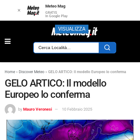
Meteo Mag
✕
GRATIS
In Google Play
VISUALIZZA
Home
»
Discover Meteo
»
GELO ARTICO: Il modello Europeo lo conferma
GELO ARTICO: Il modello
Europeo lo conferma
by
Mauro Veronesi
10 Febbraio 2025