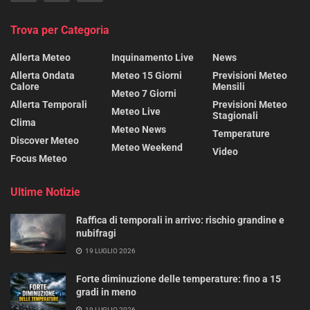
Trova per Categoria
Allerta Meteo
Inquinamento Live
News
Allerta Ondata
Meteo 15 Giorni
Previsioni Meteo
Calore
Mensili
Meteo 7 Giorni
Allerta Temporali
Previsioni Meteo
Meteo Live
Stagionali
Clima
Meteo News
Temperature
Discover Meteo
Meteo Weekend
Video
Focus Meteo
Ultime Notizie
Raffica di temporali in arrivo: rischio grandine e
nubifragi
19 LUGLIO 2026
Forte diminuzione delle temperature: fino a 15
gradi in meno
19 LUGLIO 2026